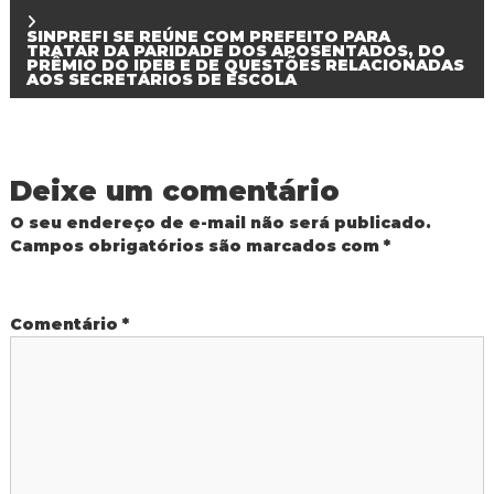
a
d
SINPREFI SE REÚNE COM PREFEITO PARA
o
v
TRATAR DA PARIDADE DOS APOSENTADOS, DO
I
PRÊMIO DO IDEB E DE QUESTÕES RELACIONADAS
AOS SECRETÁRIOS DE ESCOLA
g
e
u
a
ç
g
u
Deixe um comentário
a
O seu endereço de e-mail não será publicado.
Campos obrigatórios são marcados com
*
ç
ã
Comentário
*
o
d
e