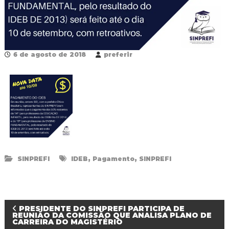
R
e
d
e
P
ú
6 de agosto de 2018
preferir
b
l
i
c
a
M
u
n
i
c
i
,
,
SINPREFI
IDEB
Pagamento
SINPREFI
p
a
l
d
e
N
PRESIDENTE DO SINPREFI PARTICIPA DE
F
REUNIÃO DA COMISSÃO QUE ANALISA PLANO DE
o
CARREIRA DO MAGISTÉRIO
z