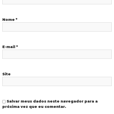
P
o
Nome
*
s
t
E-mail
*
Site
Salvar meus dados neste navegador para a
próxima vez que eu comentar.