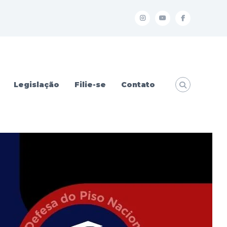
I
Y
f
Legislação
Filie-se
Contato