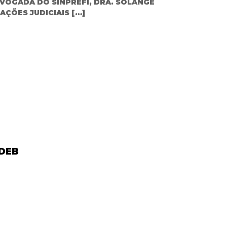
VOGADA DO SINPREFI, DRA. SOLANGE
ÇÕES JUDICIAIS […]
DEB