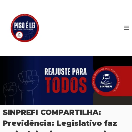
P
u
S
S
i
l
I
n
a
N
d
r
P
i
p
c
R
a
a
E
r
t
F
o
a
d
o
I
o
c
s
o
P
n
r
t
o
f
e
e
ú
s
d
s
o
o
SINPREFI COMPARTILHA:
r
e
Previdência: Legislativo faz
s
e