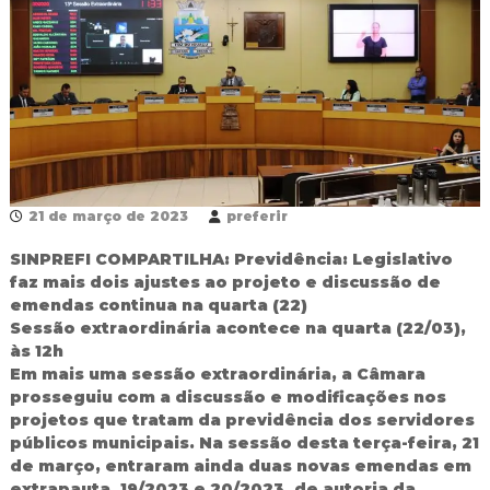
R
e
d
e
P
ú
b
l
i
c
a
21 de março de 2023
preferir
M
u
SINPREFI COMPARTILHA: Previdência: Legislativo
n
faz mais dois ajustes ao projeto e discussão de
i
emendas continua na quarta (22)
c
Sessão extraordinária acontece na quarta (22/03),
i
às 12h
p
a
Em mais uma sessão extraordinária, a Câmara
l
prosseguiu com a discussão e modificações nos
d
projetos que tratam da previdência dos servidores
e
públicos municipais. Na sessão desta terça-feira, 21
F
de março, entraram ainda duas novas emendas em
o
extrapauta, 19/2023 e 20/2023, de autoria da
z