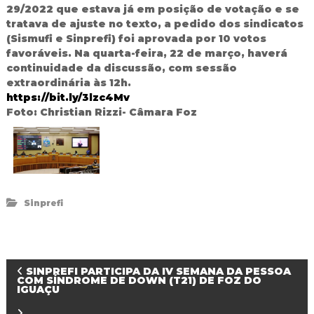
29/2022 que estava já em posição de votação e se
tratava de ajuste no texto, a pedido dos sindicatos
(Sismufi e Sinprefi) foi aprovada por 10 votos
favoráveis. Na quarta-feira, 22 de março, haverá
continuidade da discussão, com sessão
extraordinária às 12h.
https://bit.ly/3lzc4Mv
Foto: Christian Rizzi- Câmara Foz
Sinprefi
N
SINPREFI PARTICIPA DA IV SEMANA DA PESSOA
COM SÍNDROME DE DOWN (T21) DE FOZ DO
IGUAÇU
a