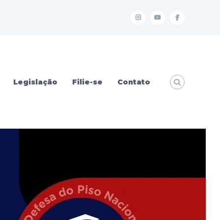
I
Y
f
Legislação
Filie-se
Contato