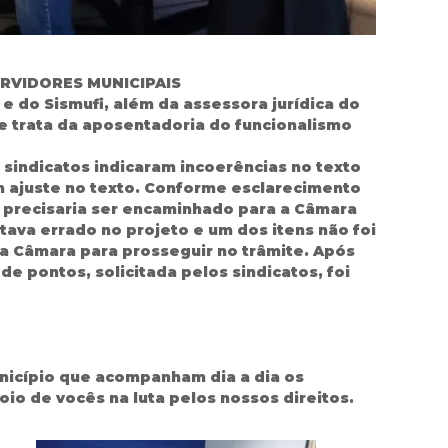
RVIDORES MUNICIPAIS
 e do Sismufi, além da assessora jurídica do
ue trata da aposentadoria do funcionalismo
 sindicatos indicaram incoerências no texto
am ajuste no texto. Conforme esclarecimento
 precisaria ser encaminhado para a Câmara
tava errado no projeto e um dos itens não foi
a Câmara para prosseguir no trâmite. Após
e pontos, solicitada pelos sindicatos, foi
icípio que acompanham dia a dia os
io de vocês na luta pelos nossos direitos.