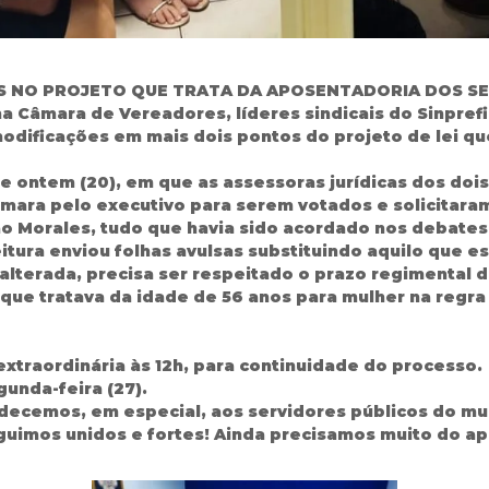
S NO PROJETO QUE TRATA DA APOSENTADORIA DOS SE
na Câmara de Vereadores, líderes sindicais do Sinprefi
modificações em mais dois pontos do projeto de lei q
 ontem (20), em que as assessoras jurídicas dos dois
Câmara pelo executivo para serem votados e solicitar
o Morales, tudo que havia sido acordado nos debates
ura enviou folhas avulsas substituindo aquilo que es
lterada, precisa ser respeitado o prazo regimental d
que tratava da idade de 56 anos para mulher na regra d
extraordinária às 12h, para continuidade do processo.
gunda-feira (27).
cemos, em especial, aos servidores públicos do mun
uimos unidos e fortes! Ainda precisamos muito do apo