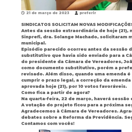
21 de março de 2023
preferir
SINDICATOS SOLICITAM NOVAS MODIFICAÇÕE
Antes da sessão extraordinária de hoje (21), 
Sinprefi, dra. Solange Machado, solicitaram 
municipal.
Episódio parecido ocorreu antes da sessão de
substitutivo que havia sido enviado para a 
do presidente da Câmara de Vereadores, Joã
como documento substitutivo, porém a prefeit
revisado. Além disso, quando uma emenda é a
cumprir o prazo legal, a correção da emenda 
aprovada hoje (21), por 10 votos favoráveis.
Como fica a partir de agora?
Na quarta-feira, 22 de março, haverá sessão 
A votação do projeto ficou para a próxima se
Agradecemos à Câmara de Vereadores. Agrade
debates sobre a Reforma da Previdência. Seg
Contamos com vocês!