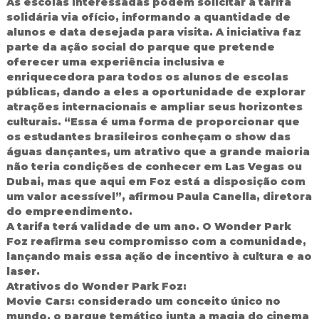
As escolas interessadas podem solicitar a tarifa
d
solidária via ofício, informando a quantidade de
o
alunos e data desejada para visita. A iniciativa faz
I
parte da ação social do parque que pretende
g
oferecer uma experiência inclusiva e
u
enriquecedora para todos os alunos de escolas
a
ç
públicas, dando a eles a oportunidade de explorar
u
atrações internacionais e ampliar seus horizontes
culturais. “Essa é uma forma de proporcionar que
os estudantes brasileiros conheçam o show das
águas dançantes, um atrativo que a grande maioria
não teria condições de conhecer em Las Vegas ou
Dubai, mas que aqui em Foz está a disposição com
um valor acessível”, afirmou Paula Canella, diretora
do empreendimento.
A tarifa terá validade de um ano. O Wonder Park
Foz reafirma seu compromisso com a comunidade,
lançando mais essa ação de incentivo à cultura e ao
laser.
Atrativos do Wonder Park Foz:
Movie Cars: considerado um conceito único no
mundo, o parque temático junta a magia do cinema