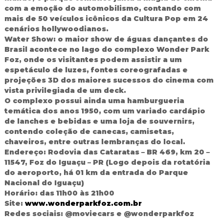
com a emoção do automobilismo, contando com
mais de 50 veículos icônicos da Cultura Pop em 24
cenários hollywoodianos.
Water Show: o maior show de águas dançantes do
Brasil acontece no lago do complexo Wonder Park
Foz, onde os visitantes podem assistir a um
espetáculo de luzes, fontes coreografadas e
projeções 3D dos maiores sucessos do cinema com
vista privilegiada de um deck.
O complexo possui ainda uma hamburgueria
temática dos anos 1950, com um variado cardápio
de lanches e bebidas e uma loja de souvernirs,
contendo coleção de canecas, camisetas,
chaveiros, entre outras lembranças do local.
Endereço: Rodovia das Cataratas – BR 469, km 20 –
11547, Foz do Iguaçu – PR (Logo depois da rotatória
do aeroporto, há 01 km da entrada do Parque
Nacional do Iguaçu)
Horário: das 11h00 às 21h00
Site:
www.wonderparkfoz.com.br
Redes sociais: @moviecars e @wonderparkfoz