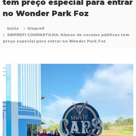
tem preço especial para entrar
P
r
no Wonder Park Foz
o
f
i
Início
Sinprefi
s
SINPREFI COMPARTILHA: Alunos de escolas públicas tem
s
preço especial para entrar no Wonder Park Foz
i
o
n
a
i
s
d
a
E
d
u
c
a
ç
ã
o
d
a