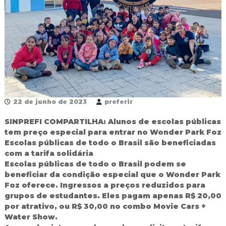
R
e
d
e
P
ú
b
l
i
c
a
22 de junho de 2023
preferir
M
u
SINPREFI COMPARTILHA: Alunos de escolas públicas
n
tem preço especial para entrar no Wonder Park Foz
i
Escolas públicas de todo o Brasil são beneficiadas
c
com a tarifa solidária
i
p
Escolas públicas de todo o Brasil podem se
a
beneficiar da condição especial que o Wonder Park
l
Foz oferece. Ingressos a preços reduzidos para
d
grupos de estudantes. Eles pagam apenas R$ 20,00
e
por atrativo, ou R$ 30,00 no combo Movie Cars +
F
Water Show.
o
z