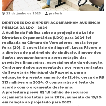
R
e
d
22 de junho de 2023
preferir
e
P
DIRETORES DO SINPREFI ACOMPANHAM AUDIÊNCIA
ú
PÚBLICA DA LDO – 2024
b
A Audiência Pública sobre a projeção da Lei de
l
Diretrizes Orçamentárias (LDO) para 2024 foi
i
c
realizada na Câmara de Vereadores, nesta terça-
a
feira (20). O secretário do Sinprefi, Lucas Fávero e
M
a diretora de patrimônio do sindicato, Simone dos
u
Santos acompanharam a apresentação das
n
previsões financeiras, especialmente da educação.
i
Conforme dados apresentados por representantes
c
i
da Secretaria Municipal da Fazenda, para a
p
educação é previsto aumento de 12,4%, cerca de R$
a
313 milhões em 2024. O comparativo é feito de
l
acordo com o orçamento deste ano.
d
A prefeitura prevê R$ 1,8 bilhão de recursos
e
orçamentários totais para 2024, aumento de 15,9%
F
o
em relação ao projetado para 2023.
z