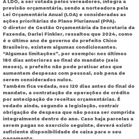
A LDO, a ser votada pelos vereadores, integra a
d
previsão orçamentária, sendo a norteadora pela
o
Lei Orçamentária Anual (LOA) e consideradas as
I
ações prioritárias do Plano Plurianual (PPA).
g
O diretor de Gestão Orçamentária da Secretaria da
u
a
Fazenda, Darlei Finkler, ressaltou que 2024, como
ç
é o último ano de governo do prefeito Chico
u
Brasileiro, existem algumas condicionantes.
“Algumas limitações”, por exemplo: nos últimos
180 dias anteriores ao final do mandato (seis
meses), o prefeito não pode praticar atos que
aumentem despesas com pessoal, sob pena de
serem considerados nulos.
Também fica vedada, nos 120 dias antes do final do
mandato, a contratação de operações de crédito
por antecipação de receitas orçamentárias. É
vedado ainda, segundo a legislação, contrair
obrigação de despesa que não possa ser cumprida
integralmente dentro do ano. Caso haja parcelas a
serem pagas no exercício seguinte, deverá existir
suficiente disponibilidade de caixa para o seu
pagamento.