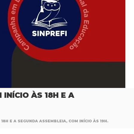
NÍCIO ÀS 18H E A
18H E A SEGUNDA ASSEMBLEIA, COM INÍCIO ÀS 19H.