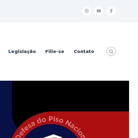
I
Y
f
Legislação
Filie-se
Contato