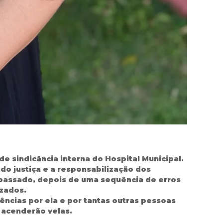
e sindicância interna do Hospital Municipal.
ndo justiça e a responsabilização dos
o passado, depois de uma sequência de erros
izados.
ncias por ela e por tantas outras pessoas
 acenderão velas.