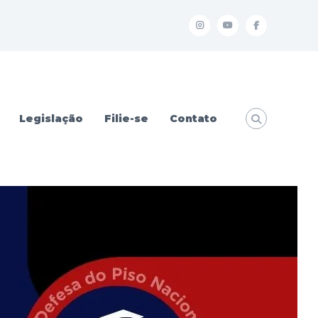
I
Y
f
Legislação
Filie-se
Contato