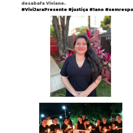
desabafa Viviane.
#ViviJaraPresente
#justiça
#1ano
#semrespo