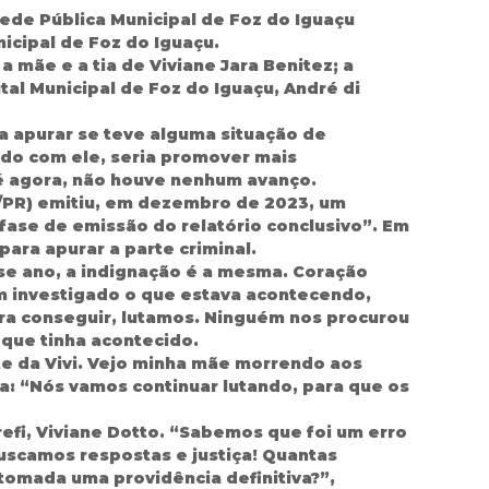
Rede Pública Municipal de Foz do Iguaçu
nicipal de Foz do Iguaçu.
 mãe e a tia de Viviane Jara Benitez; a
al Municipal de Foz do Iguaçu, André di
a apurar se teve alguma situação de
ordo com ele, seria promover mais
é agora, não houve nenhum avanço.
/PR) emitiu, em dezembro de 2023, um
se de emissão do relatório conclusivo”. Em
ara apurar a parte criminal.
sse ano, a indignação é a mesma. Coração
em investigado o que estava acontecendo,
ara conseguir, lutamos. Ninguém nos procurou
 que tinha acontecido.
e da Vivi. Vejo minha mãe morrendo aos
a: “Nós vamos continuar lutando, para que os
efi, Viviane Dotto. “Sabemos que foi um erro
scamos respostas e justiça! Quantas
tomada uma providência definitiva?”,