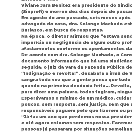
Viviane Jara Benitez era presidente do Sindi
(Sinprefi) e morreu dez dias depois de passar
Em agosto do ano passado, seis meses após a 
advogada do caso, dra. Solange Machado esti
Buriasco, em busca de respostas.
Na época, o diretor afirmou que “estava sen
imperícia ou negligência de algum outro prof
afastamentos conforme os apontamentos da 
De acordo com dra. Solange Machado, o Cons
documento informando que há uma sindicânci
seguida, o juiz da Vara da Fazenda Pública d
“Indignação e revolta!”, desabafa a irmã de 
sangra toda vez que a gente pensa que tudo 
quando na primeira denúncia feita… Revolta,
para dizer uma palavra, todos fugiram, ning
Esperávamos o mínimo de um médico, cuidar 
poucos, sem resposta, sem justiça, sem que 
responsáveis paguem pelo que fizerem ou pe
“Já faz um ano que perdemos nossa president
e até agora estamos sem respostas. Faremos
pessoas já passaram por situações semelhant