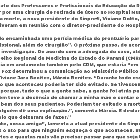
cato dos Professores e Profissionais da Educação da 
 por uma cirurgia de retirada de útero no Hospital Mu
morte, a nova presidente do Sinprefi, Viviane Dotto, a
veram em reunião com o diretor-presidente do Hospit
do encaminhada uma perícia médica do prontuário par
issional, além do cirurgião”. O próximo passo, de ac
investigação. De acordo com a advogada do caso, at
elho Regional de Medicina do Estado do Paraná (CMR
a em andamento também pelo CRM, que estaria “em fa
e Foz determinou a comunicação ao Ministério Público p
Viviane Jara Benitez, Márcia Benitez. “Durante todo e
o que aconteceu poderia ter sido evitado. Se tivess
 porque, tudo o que a gente sabe, a gente foi atrás p
uém teve a decência de chamar a minha mãe e contar o
bem dos seus pacientes. Poderiam ter evitado a mort
alguém dê uma explicação.”, comenta Márcia. E declar
lo que deixaram de fazer.”
e, nossa amiga”, lamenta a atual presidente do Sinpr
 o ato para que ninguém esqueça o que aconteceu. Bu
es e quantas mais vão precisar passar para que seja 