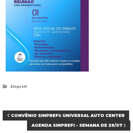
d
o
I
g
u
a
ç
u
Sinprefi
N
CONVÊNIO SINPREFI: UNIVERSAL AUTO CENTER
AGENDA SINPREFI – SEMANA DE 29/07
a