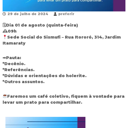
R
e
29 de julho de 2024
preferir
d
e
🗓Dia 01 de agosto (quinta-feira)
P
ú
🕰09h
b
Sede Social do Sismufi – Rua Itororó, 314, Jardim
l
Itamaraty
i
c
a
➡Pauta:
M
*Decênio.
u
*Referências.
n
*Dúvidas e orientações do holerite.
i
*Outros assuntos.
c
i
p
Faremos um café coletivo, fiquem à vontade para
a
levar um prato para compartilhar.
l
d
e
F
o
z