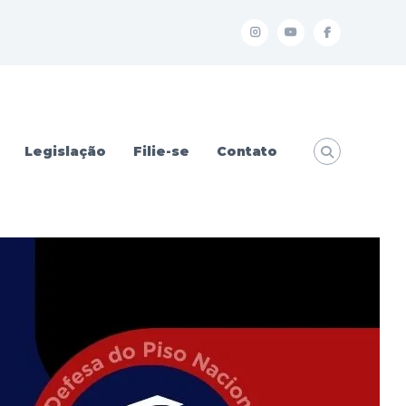
I
Y
f
Legislação
Filie-se
Contato