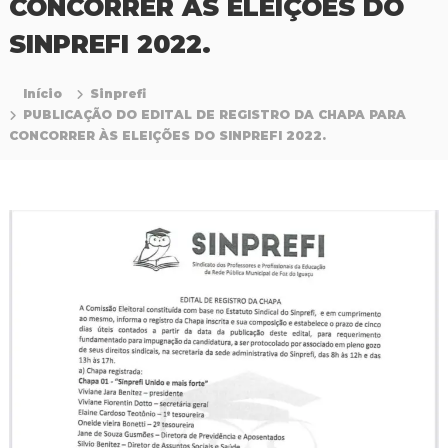
CONCORRER ÀS ELEIÇÕES DO
P
r
SINPREFI 2022.
o
f
i
Início
Sinprefi
s
PUBLICAÇÃO DO EDITAL DE REGISTRO DA CHAPA PARA
s
CONCORRER ÀS ELEIÇÕES DO SINPREFI 2022.
i
o
n
a
i
s
d
a
E
d
u
c
a
ç
ã
o
d
a