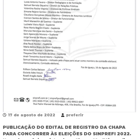
R
e
d
e
P
ú
b
l
i
c
a
M
u
n
i
c
i
p
a
l
17 de agosto de 2022
preferir
d
e
PUBLICAÇÃO DO EDITAL DE REGISTRO DA CHAPA
F
o
PARA CONCORRER ÀS ELEIÇÕES DO SINPREFI 2022.
z