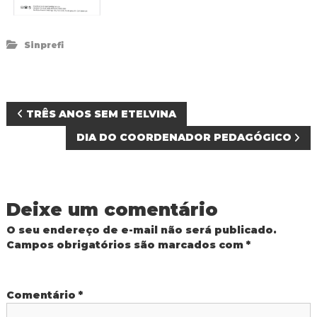
Sinprefi
N
TRÊS ANOS SEM ETELVINA
DIA DO COORDENADOR PEDAGÓGICO
a
v
Deixe um comentário
e
O seu endereço de e-mail não será publicado.
g
Campos obrigatórios são marcados com
*
a
Comentário
*
ç