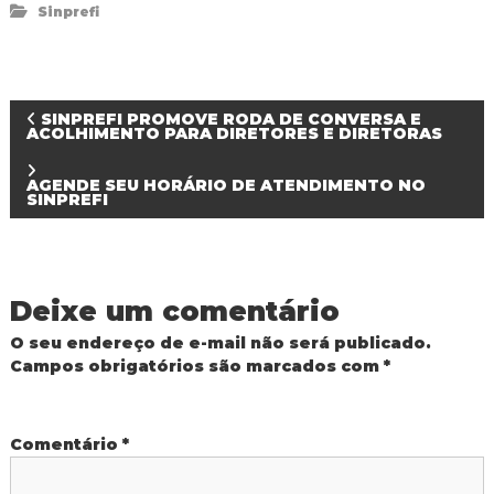
Sinprefi
N
SINPREFI PROMOVE RODA DE CONVERSA E
ACOLHIMENTO PARA DIRETORES E DIRETORAS
a
AGENDE SEU HORÁRIO DE ATENDIMENTO NO
SINPREFI
v
e
Deixe um comentário
g
O seu endereço de e-mail não será publicado.
a
Campos obrigatórios são marcados com
*
ç
Comentário
*
ã