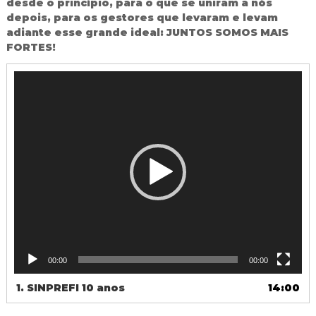
desde o princípio, para o que se uniram a nós
d
depois, para os gestores que levaram e levam
o
adiante esse grande ideal: JUNTOS SOMOS MAIS
I
FORTES!
g
u
a
T
ç
o
u
c
a
d
o
r
d
e
v
í
d
e
00:00
00:00
o
1.
SINPREFI 10 anos
14:00