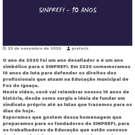
R
e
d
e
P
ú
b
l
i
23 de novembro de 2020
preferir
c
a
O ano de 2020 foi um ano desafiador e é um ano
M
simbólico para o SINPREFI. Em 2020 comemoramos
u
10 anos de luta para defender os direitos dos
n
profissionais que atuam na Educação municipal de
i
Foz do Iguaçu.
c
i
Neste vídeo, você vai relembrar nossos 10 anos de
p
história, desde como surgiu a ideia de fundar um
a
sindicato próprio até as lutas que trazemos para os
l
dias de hoje.
d
Esperamos que gostem dessa homenagem que
e
preparamos para os fundadores do SINPREFI, para
F
o
os trabalhadores da Educação que estão conosco
z