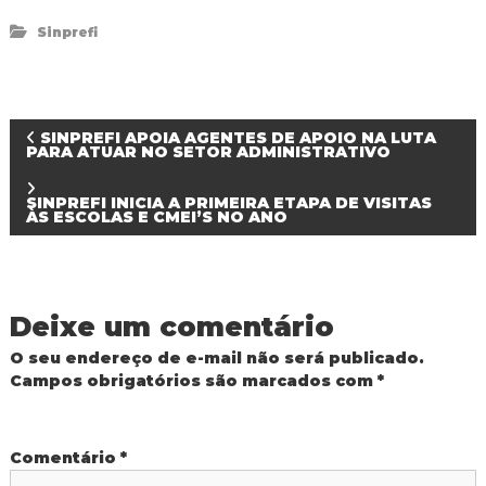
d
Sinprefi
o
I
g
u
a
N
ç
SINPREFI APOIA AGENTES DE APOIO NA LUTA
PARA ATUAR NO SETOR ADMINISTRATIVO
u
a
SINPREFI INICIA A PRIMEIRA ETAPA DE VISITAS
ÀS ESCOLAS E CMEI’S NO ANO
v
e
Deixe um comentário
g
O seu endereço de e-mail não será publicado.
a
Campos obrigatórios são marcados com
*
ç
Comentário
*
ã