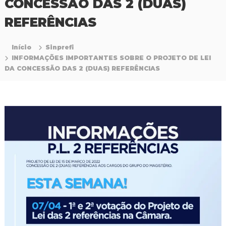
CONCESSÃO DAS 2 (DUAS)
P
r
REFERÊNCIAS
o
f
i
Início
Sinprefi
s
INFORMAÇÕES IMPORTANTES SOBRE O PROJETO DE LEI
s
DA CONCESSÃO DAS 2 (DUAS) REFERÊNCIAS
i
o
n
a
i
s
d
a
E
d
u
c
a
ç
ã
o
d
a