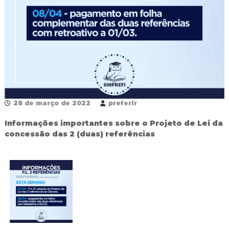
R
e
d
e
P
ú
b
l
i
c
a
28 de março de 2022
preferir
M
u
Informações importantes sobre o Projeto de Lei da
n
concessão das 2 (duas) referências
i
c
i
p
a
l
d
e
F
o
z