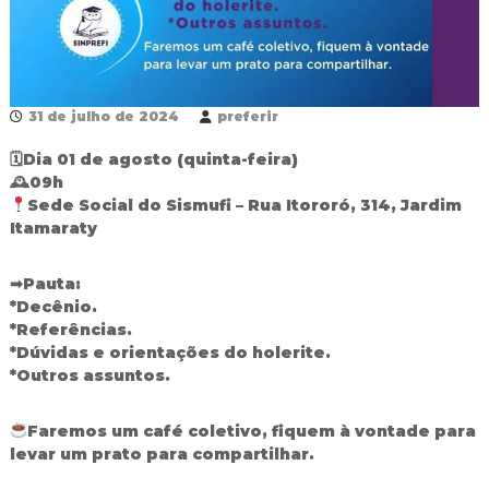
R
e
d
e
P
ú
31 de julho de 2024
preferir
b
l
🗓Dia 01 de agosto (quinta-feira)
i
🕰09h
c
Sede Social do Sismufi – Rua Itororó, 314, Jardim
a
Itamaraty
M
u
n
➡Pauta:
i
*Decênio.
c
*Referências.
i
p
*Dúvidas e orientações do holerite.
a
*Outros assuntos.
l
d
e
Faremos um café coletivo, fiquem à vontade para
F
levar um prato para compartilhar.
o
z