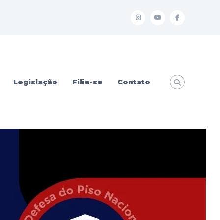
I
Y
f
Legislação
Filie-se
Contato