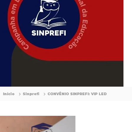
Início
Sinprefi
CONVÊNIO SINPREFI: VIP LED