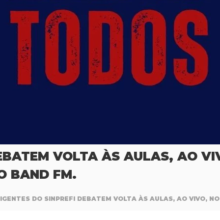
DEBATEM VOLTA ÀS AULAS, AO V
O BAND FM.
RIGENTES DO SINPREFI DEBATEM VOLTA ÀS AULAS, AO VIVO, 