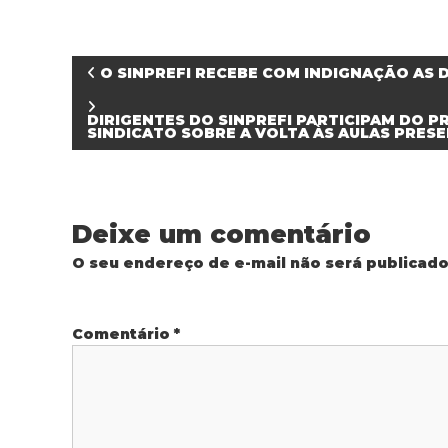
N
O SINPREFI RECEBE COM INDIGNAÇÃO AS 
a
DIRIGENTES DO SINPREFI PARTICIPAM DO
SINDICATO SOBRE A VOLTA ÀS AULAS PRESE
v
e
Deixe um comentário
g
O seu endereço de e-mail não será publicado
a
Comentário
*
ç
ã
o