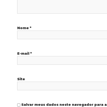
d
e
P
Nome
*
o
s
E-mail
*
t
Site
Salvar meus dados neste navegador para a