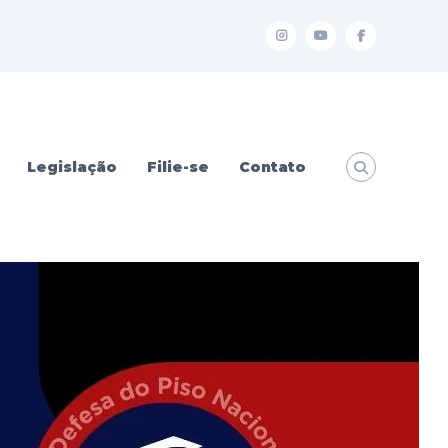
I
Y
f
Legislação
Filie-se
Contato