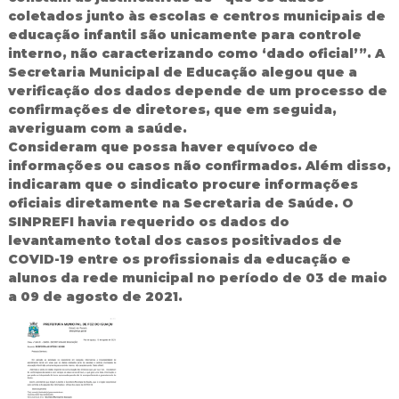
coletados junto às escolas e centros municipais de
d
o
educação infantil são unicamente para controle
I
interno, não caracterizando como ‘dado oficial’”. A
g
Secretaria Municipal de Educação alegou que a
u
verificação dos dados depende de um processo de
a
confirmações de diretores, que em seguida,
ç
averiguam com a saúde.
u
Consideram que possa haver equívoco de
informações ou casos não confirmados. Além disso,
indicaram que o sindicato procure informações
oficiais diretamente na Secretaria de Saúde. O
SINPREFI havia requerido os dados do
levantamento total dos casos positivados de
COVID-19 entre os profissionais da educação e
alunos da rede municipal no período de 03 de maio
a 09 de agosto de 2021.