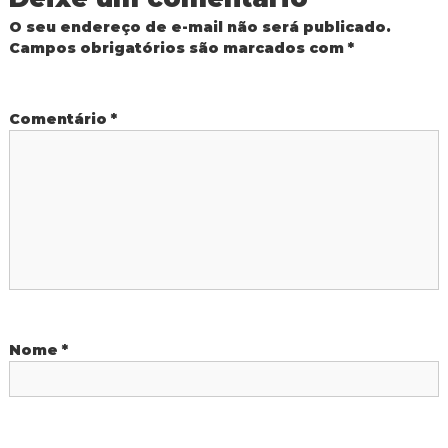
a
O seu endereço de e-mail não será publicado.
ç
Campos obrigatórios são marcados com
*
ã
Comentário
*
o
d
e
P
o
Nome
*
s
t