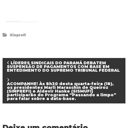
Sinprefi
N
LÍDERES SINDICAIS DO PARANÁ DEBATEM
SUSPENSÃO DE PAGAMENTOS COM BASE EM
ENTEDIMENTO DO SUPREMO TRIBUNAL FEDERAL
a
ACOMPANHE! Às 8h30 desta quarta-feira (18),
v
os presidentes Marli Maraschin de Queiroz
(SINPREFI) e Aldevir Hanke (SISMUFI)
participarão do Programa “Passando a limpo”
para falar sobre a data-base.
e
g
Deixe um comentário