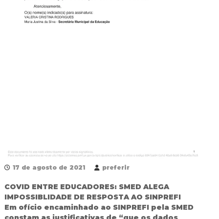
R
e
d
e
P
ú
b
l
i
c
a
M
u
n
i
c
i
p
a
17 de agosto de 2021
preferir
l
d
COVID ENTRE EDUCADORES: SMED ALEGA
e
IMPOSSIBLIDADE DE RESPOSTA AO SINPREFI
F
Em ofício encaminhado ao SINPREFI pela SMED
o
constam as justificativas de “que os dados
z