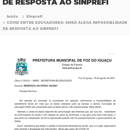
DE RESPOSTA AO SINPREFI
P
r
o
Início
Sinprefi
f
COVID ENTRE EDUCADORES: SMED ALEGA IMPOSSIBLIDADE
i
DE RESPOSTA AO SINPREFI
s
s
i
o
n
a
i
s
d
a
E
d
u
c
a
ç
ã
o
d
a