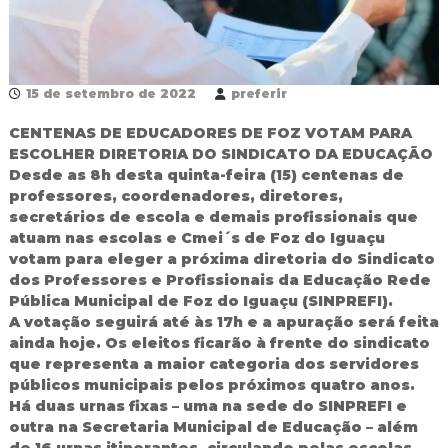
R
e
d
e
P
15 de setembro de 2022
preferir
ú
b
CENTENAS DE EDUCADORES DE FOZ VOTAM PARA
l
ESCOLHER DIRETORIA DO SINDICATO DA EDUCAÇÃO
i
Desde as 8h desta quinta-feira (15) centenas de
c
professores, coordenadores, diretores,
a
M
secretários de escola e demais profissionais que
u
atuam nas escolas e Cmei´s de Foz do Iguaçu
n
votam para eleger a próxima diretoria do Sindicato
i
dos Professores e Profissionais da Educação Rede
c
Pública Municipal de Foz do Iguaçu (SINPREFI).
i
A votação seguirá até às 17h e a apuração será feita
p
a
ainda hoje. Os eleitos ficarão à frente do sindicato
l
que representa a maior categoria dos servidores
d
públicos municipais pelos próximos quatro anos.
e
Há duas urnas fixas – uma na sede do SINPREFI e
F
outra na Secretaria Municipal de Educação – além
o
de 16 urnas itinerantes, circulando pelas escolas
z