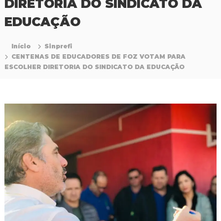
DIRETORIA DO SINDICATO DA
P
r
EDUCAÇÃO
o
f
i
Início
Sinprefi
s
CENTENAS DE EDUCADORES DE FOZ VOTAM PARA
s
ESCOLHER DIRETORIA DO SINDICATO DA EDUCAÇÃO
i
o
n
a
i
s
d
a
E
d
u
c
a
ç
ã
o
d
a