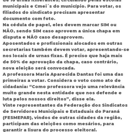
d
municipais e Cmei´s do município. Para votar, os
o
filiados do sindicato precisam apresentar
I
documento com foto.
g
Na cédula de papel, eles devem marcar SIM ou
u
NÃO, sendo SIM caso aprovem a única chapa em
a
disputa e NÃO caso desaprovem.
ç
u
Aposentados e profissionais alocados em outras
secretarias também devem votar, apresentando-se
nos locais de urnas fixas. É preciso que haja mais
de 50% de aprovação da chapa, caso contrário,
nova eleição será convocada.
A professora Maria Aparecida Dantas foi uma das
primeiras a votar. Considera o voto como ato de
cidadania: “Como professora vejo uma relevância
muito grande nesta entidade que nos defende e
luta pelos nossos direitos”, disse ela.
Vinte representantes da Federação dos Sindicatos
de Servidores Municipais e Estaduais do Paraná
(FESMEPAR), vindos de outras cidades da região,
participam das eleições como mesários, para
garantir a lisura do processo eleitoral.