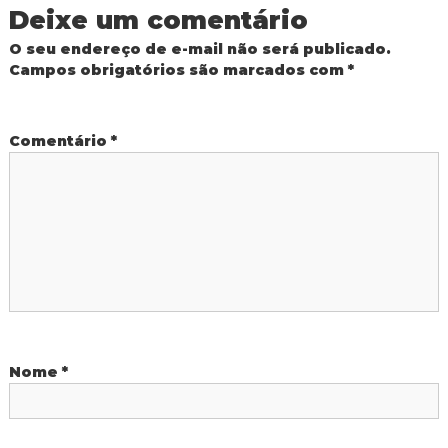
e
Deixe um comentário
g
O seu endereço de e-mail não será publicado.
Campos obrigatórios são marcados com
*
a
ç
Comentário
*
ã
o
d
e
P
Nome
*
o