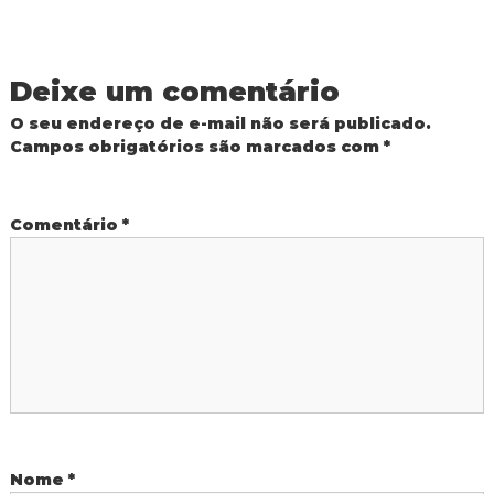
e
g
Deixe um comentário
a
O seu endereço de e-mail não será publicado.
Campos obrigatórios são marcados com
*
ç
ã
Comentário
*
o
d
e
P
o
Nome
*