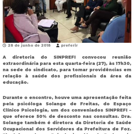
R
e
d
e
P
ú
b
l
28 de junho de 2018
preferir
i
c
A diretoria do SINPREFI convocou reunião
a
extraordinária para esta quarta-feira (27), às 17h30,
M
u
na sede do sindicato, para tomar providências em
n
relação à saúde dos profissionais da área da
i
educação.
c
i
p
Durante o encontro, houve uma apresentação feita
a
pela psicóloga Solange de Freitas, do Espaço
l
Clínico Psicologia, um dos conveniados SINPREFI –
d
que oferece 50% de desconto nas consultas. Dra.
e
Solange também é diretora da Diretoria de Saúde
F
o
Ocupacional dos Servidores da Prefeitura de Foz.
z