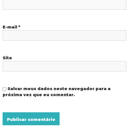
s
t
E-mail
*
Site
Salvar meus dados neste navegador para a
próxima vez que eu comentar.