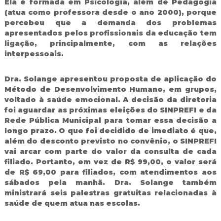
Ela é formada em Psicologia, além de Pedagogia
d
(atua como professora desde o ano 2000), porque
o
percebeu que a demanda dos problemas
I
apresentados pelos profissionais da educação tem
g
ligação, principalmente, com as relações
u
a
interpessoais.
ç
u
Dra. Solange apresentou proposta de aplicação do
Método de Desenvolvimento Humano, em grupos,
voltado à saúde emocional. A decisão da diretoria
foi aguardar as próximas eleições do SINPREFI e da
Rede Pública Municipal para tomar essa decisão a
longo prazo. O que foi decidido de imediato é que,
além do desconto previsto no convênio, o SINPREFI
vai arcar com parte do valor da consulta de cada
filiado. Portanto, em vez de R$ 99,00, o valor será
de R$ 69,00 para filiados, com atendimentos aos
sábados pela manhã. Dra. Solange também
ministrará seis palestras gratuitas relacionadas à
saúde de quem atua nas escolas.