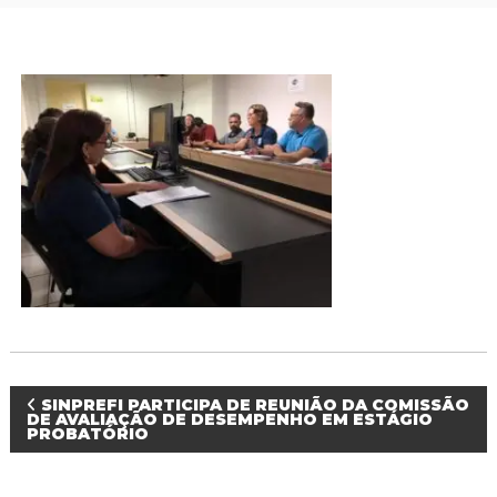
P
r
o
f
i
s
s
i
o
n
a
i
s
d
a
E
d
u
c
a
N
SINPREFI PARTICIPA DE REUNIÃO DA COMISSÃO
ç
DE AVALIAÇÃO DE DESEMPENHO EM ESTÁGIO
PROBATÓRIO
ã
a
o
d
a