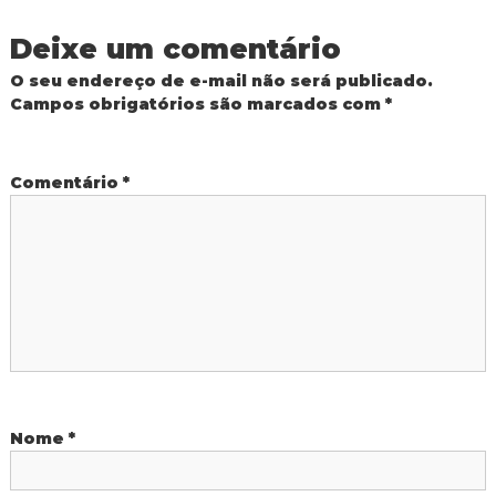
v
R
e
Deixe um comentário
e
d
e
O seu endereço de e-mail não será publicado.
P
g
Campos obrigatórios são marcados com
*
ú
b
a
l
i
Comentário
*
c
ç
a
M
ã
u
n
i
o
c
i
d
p
a
l
e
d
e
Nome
*
P
F
o
z