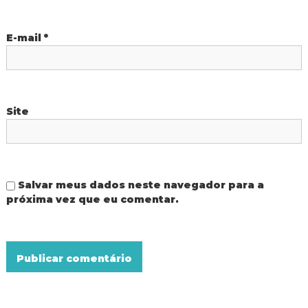
o
d
o
s
I
E-mail
*
g
u
t
a
ç
u
Site
Salvar meus dados neste navegador para a
próxima vez que eu comentar.