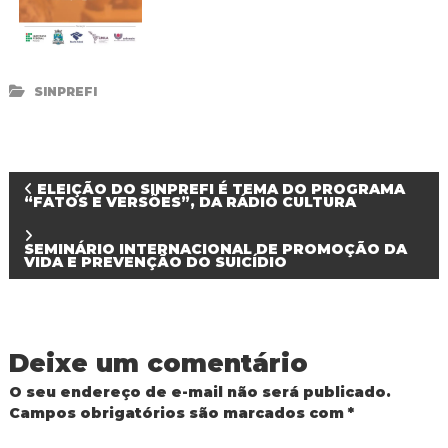
d
o
I
g
u
SINPREFI
a
ç
u
N
ELEIÇÃO DO SINPREFI É TEMA DO PROGRAMA
“FATOS E VERSÕES”, DA RÁDIO CULTURA
a
SEMINÁRIO INTERNACIONAL DE PROMOÇÃO DA
VIDA E PREVENÇÃO DO SUICÍDIO
v
e
Deixe um comentário
g
O seu endereço de e-mail não será publicado.
a
Campos obrigatórios são marcados com
*