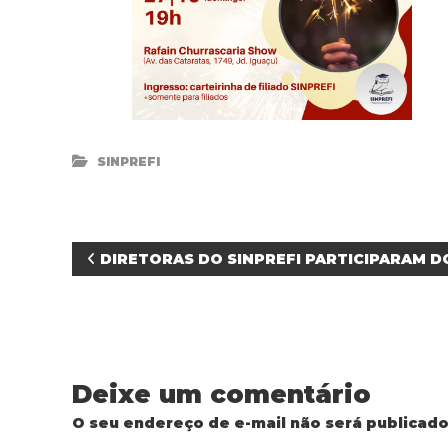
SINPREFI
N
DIRETORAS DO SINPREFI PARTICIPARAM 
a
v
Deixe um comentário
e
O seu endereço de e-mail não será publicado
g