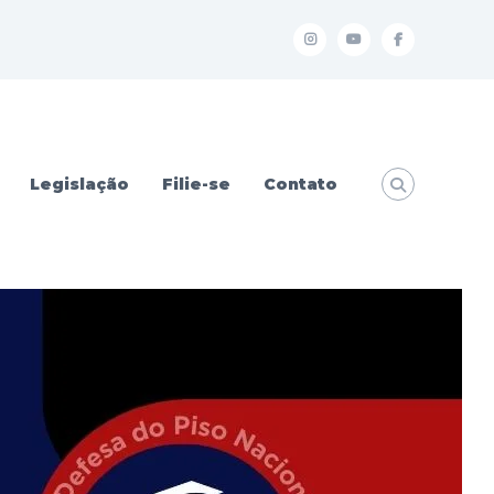
I
Y
f
Legislação
Filie-se
Contato