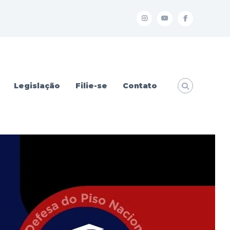
I
Y
f
Legislação
Filie-se
Contato