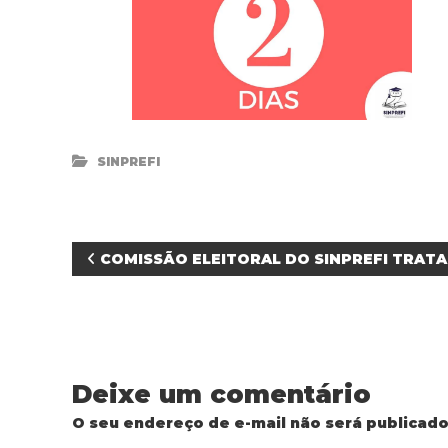
SINPREFI
N
COMISSÃO ELEITORAL DO SINPREFI TRATA
a
v
Deixe um comentário
e
O seu endereço de e-mail não será publicado
g