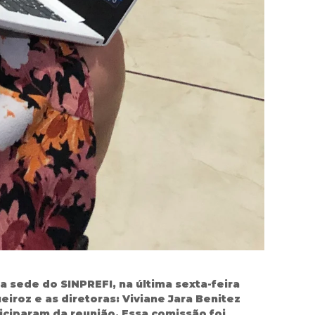
a sede do SINPREFI, na última sexta-feira
eiroz e as diretoras: Viviane Jara Benitez
ticiparam da reunião. Essa comissão foi