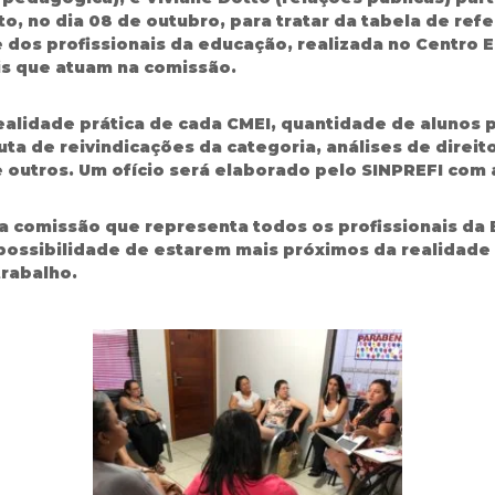
, no dia 08 de outubro, para tratar da tabela de refe
 dos profissionais da educação, realizada no Centro E
tis que atuam na comissão.
alidade prática de cada CMEI, quantidade de alunos p
a de reivindicações da categoria, análises de direit
re outros. Um ofício será elaborado pelo SINPREFI co
 comissão que representa todos os profissionais da E
possibilidade de estarem mais próximos da realidade 
trabalho.