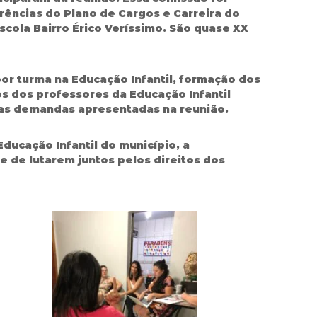
rências do Plano de Cargos e Carreira do
scola Bairro Érico Veríssimo. São quase XX
or turma na Educação Infantil, formação dos
os dos professores da Educação Infantil
m as demandas apresentadas na reunião.
ducação Infantil do município, a
e de lutarem juntos pelos direitos dos