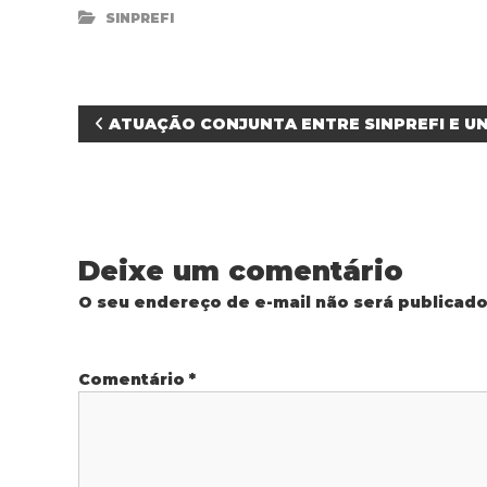
SINPREFI
N
ATUAÇÃO CONJUNTA ENTRE SINPREFI E U
a
v
Deixe um comentário
e
O seu endereço de e-mail não será publicado
g
a
Comentário
*
ç
ã