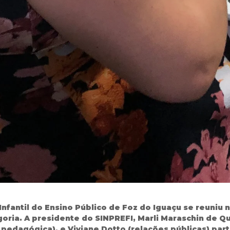
antil do Ensino Público de Foz do Iguaçu se reuniu n
oria. A presidente do SINPREFI, Marli Maraschin de Qu
ra pedagógica), e Viviane Dotto (relações públicas) par