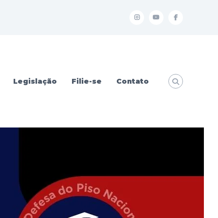
I
Y
f
Legislação
Filie-se
Contato