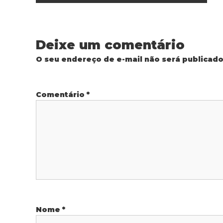
a
v
Deixe um comentário
e
O seu endereço de e-mail não será publicado
g
Comentário
*
a
ç
ã
o
d
Nome
*
e