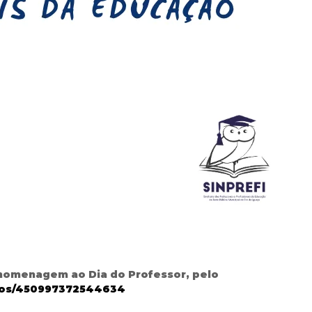
 homenagem ao Dia do Professor, pelo
deos/450997372544634