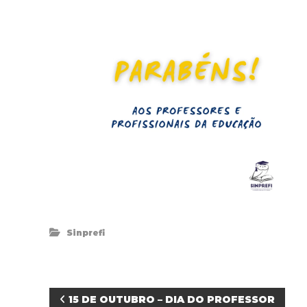
Sinprefi
N
15 DE OUTUBRO – DIA DO PROFESSOR