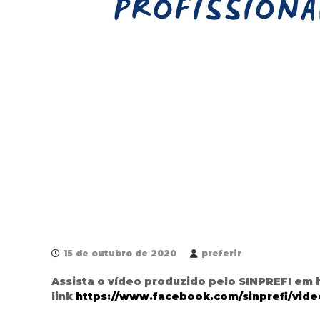
u
n
i
c
i
p
a
l
d
e
F
o
z
d
o
I
g
15 de outubro de 2020
preferir
u
Assista o vídeo produzido pelo SINPREFI em
a
link
https://www.facebook.com/sinprefi/vi
ç
u