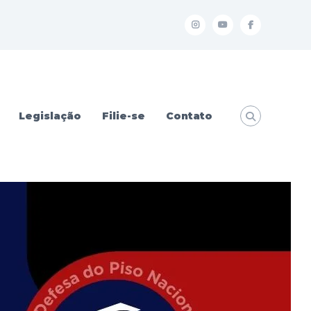
I
Y
f
Legislação
Filie-se
Contato