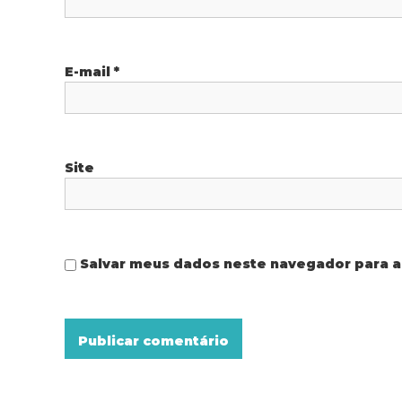
P
o
E-mail
*
s
t
Site
Salvar meus dados neste navegador para a