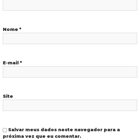
d
e
o
I
g
P
u
Nome
*
a
o
ç
u
s
E-mail
*
t
Site
Salvar meus dados neste navegador para a
próxima vez que eu comentar.