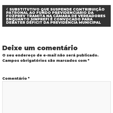
R
N
e
SUBSTITUTIVO QUE SUSPENDE CONTRIBUIÇÃO
PATRONAL AO FUNDO PREVIDENCIÁRIO DA
d
FOZPREV TRAMITA NA CÂMARA DE VEREADORES
e
ENQUANTO SINPREFI É CONVOCADO PARA
a
P
DEBATER DÉFICIT DA PREVIDÊNCIA MUNICIPAL
ú
v
b
l
i
e
c
Deixe um comentário
a
g
M
O seu endereço de e-mail não será publicado.
u
Campos obrigatórios são marcados com
*
n
a
i
c
ç
i
Comentário
*
p
a
ã
l
d
o
e
F
o
d
z