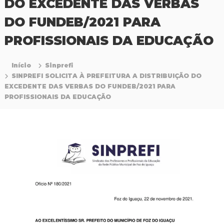
DO EXCEDENTE DAS VERBAS
P
r
DO FUNDEB/2021 PARA
o
f
PROFISSIONAIS DA EDUCAÇÃO
i
s
s
Início
Sinprefi
i
SINPREFI SOLICITA À PREFEITURA A DISTRIBUIÇÃO DO
o
EXCEDENTE DAS VERBAS DO FUNDEB/2021 PARA
n
a
PROFISSIONAIS DA EDUCAÇÃO
i
s
d
a
E
d
u
c
a
ç
ã
o
d
a