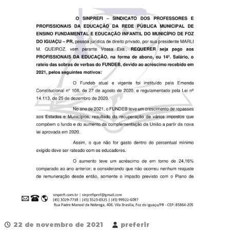
R
e
d
e
P
ú
b
l
i
c
a
M
u
n
i
c
i
p
a
l
d
e
F
o
22 de novembro de 2021
preferir
z