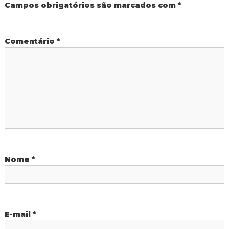
a
Campos obrigatórios são marcados com
*
ç
Comentário
*
ã
o
d
e
P
Nome
*
o
s
t
E-mail
*