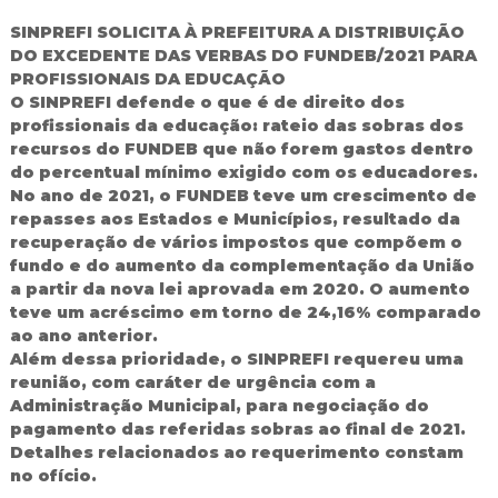
d
SINPREFI SOLICITA À PREFEITURA A DISTRIBUIÇÃO
o
DO EXCEDENTE DAS VERBAS DO FUNDEB/2021 PARA
I
PROFISSIONAIS DA EDUCAÇÃO
g
u
O SINPREFI defende o que é de direito dos
a
profissionais da educação: rateio das sobras dos
ç
recursos do FUNDEB que não forem gastos dentro
u
do percentual mínimo exigido com os educadores.
No ano de 2021, o FUNDEB teve um crescimento de
repasses aos Estados e Municípios, resultado da
recuperação de vários impostos que compõem o
fundo e do aumento da complementação da União
a partir da nova lei aprovada em 2020. O aumento
teve um acréscimo em torno de 24,16% comparado
ao ano anterior.
Além dessa prioridade, o SINPREFI requereu uma
reunião, com caráter de urgência com a
Administração Municipal, para negociação do
pagamento das referidas sobras ao final de 2021.
Detalhes relacionados ao requerimento constam
no ofício.