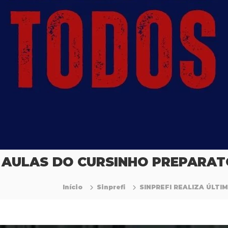
S AULAS DO CURSINHO PREPARA
Início
Sinprefi
SINPREFI REALIZA ÚLT