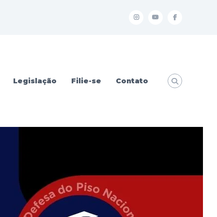
I
Y
f
Legislação
Filie-se
Contato