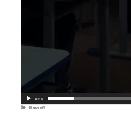
00:00
Sinprefi