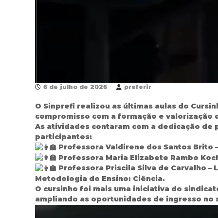
6 de julho de 2026
preferir
O Sinprefi realizou as últimas aulas do Curs
compromisso com a formação e valorização d
As atividades contaram com a dedicação de p
participantes:
Professora Valdirene dos Santos Brito –
Professora Maria Elizabete Rambo Koch
Professora Priscila Silva de Carvalho –
Metodologia do Ensino: Ciência.
O cursinho foi mais uma iniciativa do sindic
ampliando as oportunidades de ingresso no s
T