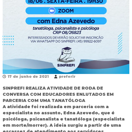
R
e
d
e
P
ú
b
l
i
c
a
M
u
n
17 de junho de 2021
preferir
i
c
SINPREFI REALIZA ATIVIDADE DE RODA DE
i
CONVERSA COM EDUCADORES ENLUTADOS EM
p
a
PARCERIA COM UMA TANATÓLOGA
l
A atividade foi realizada em parceria com a
d
especialista no assunto, Edna Azevedo, que é
e
psicóloga, psicanalista e tanatóloga (especialista
F
em morte/morrer). A ideia surgiu a partir de uma
o
escassez de atendimento aos servidores
z