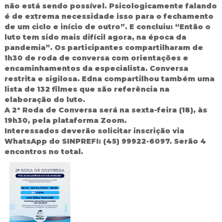
não está sendo possível. Psicologicamente falando
é de extrema necessidade isso para o fechamento
de um ciclo e início de outro”. E concluiu: “Então o
luto tem sido mais difícil agora, na época da
pandemia”. Os participantes compartilharam de
1h30 de roda de conversa com orientações e
encaminhamentos da especialista. Conversa
restrita e sigilosa. Edna compartilhou também uma
lista de 132 filmes que são referência na
elaboração do luto.
A 2ª Roda de Conversa será na sexta-feira (18), às
19h30, pela plataforma Zoom.
Interessados deverão solicitar inscrição via
WhatsApp do SINPREFI: (45) 99922-6097. Serão 4
encontros no total.