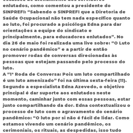
d
enlutados, como comentou a presidente do
o
SINPREFI: “Sabendo o SINPREFI que a Diretoria de
I
Saúde Ocupacional não tem nada específico quanto
g
ao luto, foi procurado a psicóloga Edna para dar
u
orientações a equipe do sindicato e
a
principalmente, para educadores enlutados”. No
ç
u
dia 26 de maio foi realizada uma live sobre: “O Luto
no cenário pandêmico” e a partir de então
promover rodas de conversas direcionadas às
pessoas que estejam passando pelo processo do
luto.
A “1ª Roda de Conversa: Pois um luto compartilhado
é um luto amenizado” foi na última sexta-feira (11).
Segundo a especialista Edna Azevedo, o objetivo
principal é dar suporte aos enlutados neste
momento, caminhar junto com essas pessoas, estar
junto compartilhando da dor. Edna contextualizou o
processo de luto com o agravamento do cenário
pandêmico: “O luto por si não é fácil de lidar. Como
estamos vivendo um cenário pandêmico, os
cerimoniais, os rituais, as despedidas, isso tudo