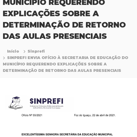
MUNICÍPIO REQUERENDO
P
r
EXPLICAÇÕES SOBRE A
o
f
DETERMINAÇÃO DE RETORNO
i
s
DAS AULAS PRESENCIAIS
s
i
o
Início
Sinprefi
n
SINPREFI ENVIA OFÍCIO À SECRETARIA DE EDUCAÇÃO DO
a
MUNICÍPIO REQUERENDO EXPLICAÇÕES SOBRE A
i
s
DETERMINAÇÃO DE RETORNO DAS AULAS PRESENCIAIS
d
a
E
d
u
c
a
ç
ã
o
d
a