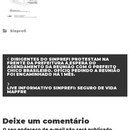
Sinprefi
N
DIRIGENTES DO SINPREFI PROTESTAM NA
FRENTE DA PREFEITURA À ESPERA DO
AGENDAMENTO DA REUNIÃO COM O PREFEITO
CHICO BRASILEIRO. OFÍCIO PEDINDO A REUNIÃO
a
FOI ENCAMINHADO HÁ 1 MÊS.
v
LIVE INFORMATIVO SINPREFI: SEGURO DE VIDA
MAPFRE
e
g
Deixe um comentário
a
O seu endereço de e-mail não será publicado.