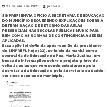
d
22 de abril de 2021
preferir
o
I
SINPREFI ENVIA OFÍCIO À SECRETARIA DE EDUCAÇÃO
g
DO MUNICÍPIO REQUERENDO EXPLICAÇÕES SOBRE A
u
DETERMINAÇÃO DE RETORNO DAS AULAS
a
ç
PRESENCIAIS NAS ESCOLAS PÚBLICAS MUNICIPAIS,
u
BEM COMO AS NORMAS DE CONTINGÊNCIA A SEREM
APLICADAS.
Essa ação foi definida após reunião da presidente
do SINPREFI, hoje (22), no início da manhã com a
secretária de Educação de Foz, Maria Justina, em
busca de informações sobre o projeto-piloto de
volta às aulas que vem sendo estruturado pela
Secretaria da Educação e pela Secretaria da Saúde,
em cinco escolas do município.