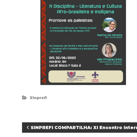
Sinprefi
N
SINPREFI COMPARTILHA: XI Encontro Inter