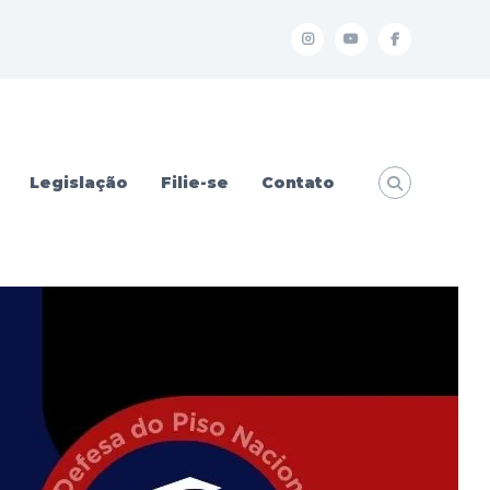
I
Y
f
Legislação
Filie-se
Contato