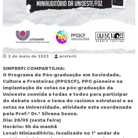
d
o
I
g
u
a
ç
u
2 de maio de 2023
preferir
SINPREFI COMPARTILHA:
O Programa de Pós-graduação em Sociedade,
Cultura e Fronteiras (PPGSCF), PPG pioneiro na
implantação de cotas na pós-graduação da
Unioeste convida a todas e todos para participar
do debate sobre o tema do racismo estrutural e as
cotas na Universidade, atividade esta coordenada
pela Prof.ª Dr.ª Silvana Souza.
Dia: 26/05 (sexta feira)
Horário: 9h da manhã
Local: Miniauditório, localizado no 1º andar do