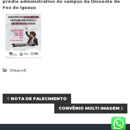
prédio administrativo do campus da Unioeste de
Foz do Iguaçu
Sinprefi
N
NOTA DE FALECIMENTO
CONVÊNIO MULTI IMAGEM
a
v