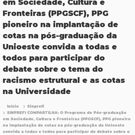
em Sociedade, Cultura e
P
r
Fronteiras (PPGSCF), PPG
o
f
pioneiro na implantação de
i
s
cotas na pós-graduação da
s
i
Unioeste convida a todas e
o
n
todos para participar do
a
i
debate sobre o tema do
s
d
racismo estrutural e as cotas
a
E
na Universidade
d
u
c
Início
Sinprefi
a
ç
SINPREFI COMPARTILHA: O Programa de Pós-graduação
ã
em Sociedade, Cultura e Fronteiras (PPGSCF), PPG pioneiro
o
na implantação de cotas na pós-graduação da Unioeste
d
convida a todas e todos para participar do debate sobre o
a