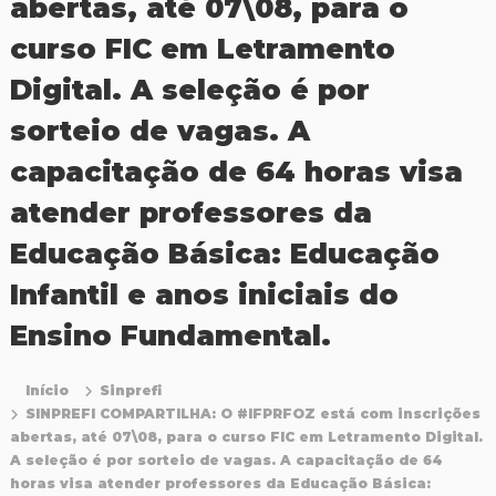
abertas, até 07\08, para o
P
r
curso FIC em Letramento
o
f
Digital. A seleção é por
i
s
sorteio de vagas. A
s
i
capacitação de 64 horas visa
o
n
atender professores da
a
i
Educação Básica: Educação
s
d
Infantil e anos iniciais do
a
E
Ensino Fundamental.
d
u
c
Início
Sinprefi
a
ç
SINPREFI COMPARTILHA: O #IFPRFOZ está com inscrições
ã
abertas, até 07\08, para o curso FIC em Letramento Digital.
o
A seleção é por sorteio de vagas. A capacitação de 64
d
horas visa atender professores da Educação Básica:
a