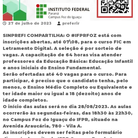
d
o
I
g
27 de julho de 2023
preferir
u
a
SINPREFI COMPARTILHA: O #IFPRFOZ está com
ç
inscrições abertas, até 07\08, para o curso FIC em
u
Letramento Digital. A seleção é por sorteio de
vagas. A capacitação de 64 horas visa atender
professores da Educação Básica: Educação Infantil
e anos iniciais do Ensino Fundamental.
Serão ofertadas até 40 vagas para o curso. Para
participar, é preciso que o candidato tenha, pelo
menos, o Ensino Médio Completo ou Equivalente e
ter idade maior ou igual a 18 (dezoito) anos de
idade completos.
O início das aulas será no dia 28/08/2023. As aulas
ocorrerão às segundas-feiras, das 18h30 às 22h30,
no Campus Foz do Iguaçu do IFPR, situado na
Avenida Araucária, 780 – Vila A.
As inscrições devem ser feitas pelo formulário