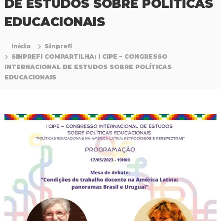
DE ESTUDOS SOBRE POLÍTICAS
P
r
EDUCACIONAIS
o
f
i
Início
Sinprefi
s
SINPREFI COMPARTILHA: I CIPE – CONGRESSO
s
INTERNACIONAL DE ESTUDOS SOBRE POLÍTICAS
i
o
EDUCACIONAIS
n
a
i
s
d
a
E
d
u
c
a
ç
ã
o
d
a