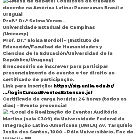
Mesa de debate: Condições do trabalho
d
docente na América Latina: Panoramas Brasil e
o
Uruguai
I
Prof.ª Dr.ª Selma Venco –
g
Universidade Estadual de Campinas
u
a
(Unicamp)
ç
Prof. Dr.ª Eloísa Bordoli – (Instituto de
u
Educación/Facultad de Humanidades y
Ciencias de la Educación/Universidad de la
República/Uruguay)
É necessário se inscrever para participar
presencialmente do evento e ter direito ao
certificado de participação.
Link para inscrição:
https://sig.unila.edu.br/
…/loginCursosEventosExtensao.jsf
Certificado de carga horária: 24 horas (todos os
dias) – Evento presencial
Local de Realização do Evento: Auditório
Martina (sala C309) da Universidade Federal da
Integração Latino-Americana (UNILA) Av. Tarquínio
Joslin dos Santos, 1000 – Pólo Universitário, Foz do
Iguaçu – PR.