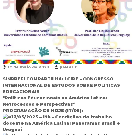
R
e
d
e
P
ú
b
l
i
c
a
M
17 de maio de 2023
preferir
u
n
SINPREFI COMPARTILHA: I CIPE – CONGRESSO
i
INTERNACIONAL DE ESTUDOS SOBRE POLÍTICAS
c
EDUCACIONAIS
i
p
*Políticas Educacionais na América Latina:
a
Retrocessos e Perspectivas*
l
PROGRAMAÇÃO DE HOJE (17/05):
d
17/05/2023 – 19h – Condições do trabalho
e
docente na América Latina: Panoramas Brasil e
F
o
Uruguai
z