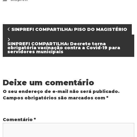
d
o
I
g
u
N
SINPREFI COMPARTILHA: PISO DO MAGISTÉRIO
a
ç
a
SINPREFI COMPARTILHA: Decreto torna
u
obrigatória vacinação contra a Covid-19 para
servidores municipais
v
e
Deixe um comentário
g
O seu endereço de e-mail não será publicado.
a
Campos obrigatórios são marcados com
*
ç
Comentário
*
ã