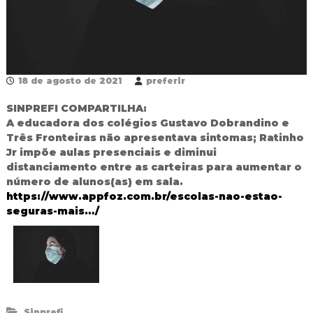
R
e
d
e
P
ú
18 de agosto de 2021
preferir
b
l
SINPREFI COMPARTILHA:
i
A educadora dos colégios Gustavo Dobrandino e
c
a
Três Fronteiras não apresentava sintomas; Ratinho
M
Jr impõe aulas presenciais e diminui
u
distanciamento entre as carteiras para aumentar o
n
número de alunos(as) em sala.
i
https://www.appfoz.com.br/escolas-nao-estao-
c
seguras-mais…/
i
p
a
l
d
e
F
o
z
Sinprefi