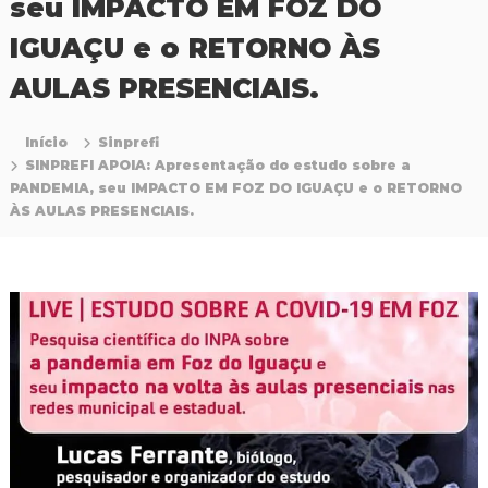
seu IMPACTO EM FOZ DO
P
r
IGUAÇU e o RETORNO ÀS
o
f
AULAS PRESENCIAIS.
i
s
s
Início
Sinprefi
i
SINPREFI APOIA: Apresentação do estudo sobre a
o
PANDEMIA, seu IMPACTO EM FOZ DO IGUAÇU e o RETORNO
n
a
ÀS AULAS PRESENCIAIS.
i
s
d
a
E
d
u
c
a
ç
ã
o
d
a