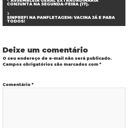
N
ASSEMBLEIA GERAL EXTRAORDINÁRIA
CONJUNTA NA SEGUNDA-FEIRA (17).
a
SINPREFI NA PANFLETAGEM: VACINA JÁ E PARA
TODOS!
v
e
Deixe um comentário
g
O seu endereço de e-mail não será publicado.
a
Campos obrigatórios são marcados com
*
ç
Comentário
*
ã
o
d