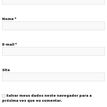
e
P
Nome
*
o
s
t
E-mail
*
Site
Salvar meus dados neste navegador para a
próxima vez que eu comentar.