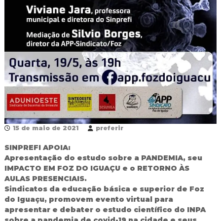
R
e
d
e
P
ú
b
l
i
c
a
M
u
n
15 de maio de 2021
preferir
i
c
SINPREFI APOIA:
i
Apresentação do estudo sobre a PANDEMIA, seu
p
a
IMPACTO EM FOZ DO IGUAÇU e o RETORNO ÀS
l
AULAS PRESENCIAIS.
d
Sindicatos da educação básica e superior de Foz
e
do Iguaçu, promovem evento virtual para
F
apresentar e debater o estudo científico do INPA
o
sobre a pandemia de covid-19 na cidade e seus
z