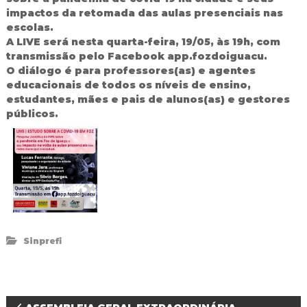
d
impactos da retomada das aulas presenciais nas
o
escolas.
I
A LIVE será nesta quarta-feira, 19/05, às 19h, com
g
transmissão pelo Facebook app.fozdoiguacu.
u
O diálogo é para professores(as) e agentes
a
educacionais de todos os níveis de ensino,
ç
u
estudantes, mães e pais de alunos(as) e gestores
públicos.
Sinprefi