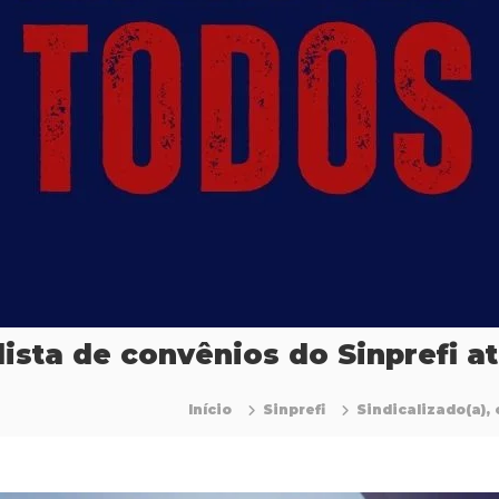
 lista de convênios do Sinprefi a
Início
Sinprefi
Sindicalizado(a), 