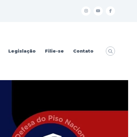
I
Y
f
Legislação
Filie-se
Contato