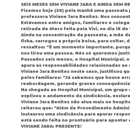
SEIS MESES SEM VIVIANE JARA E AINDA SEM 
Fizemos hoje (26) pela manhã uma passeata p
professora Viviane Jara Benitez. Nos concen
Estávamos entre amigos, familiares e colegas
retirada de útero feita pela Vivi, no dia 16 de
Ainda na concentração da passeata, a mãe del
ficha, carregou a própria bolsa, para voltar, 
ressaltou: “É um momento importante, porque
nos tirou uma pessoa. Nós só queremos just
Passados seis meses, o Hospital Municipal, on
apura as responsabilidades relacionadas ao 
Viviane Jara Benitez neste caso, justificou q
pelos familiares: “Já sabemos que houve erro
reabordagem, gerando graves consequências
Na chegada ao Hospital Municipal, um grupo d
explicou o andamento da sindicância, esclar
Viviane Jara Benitez não atua mais no hospit
reiterou que: “Além de Procedimento Adminis
instaurou uma sindicância para apurar respo
está sendo feita no prontuário para apontar 
VIVIANE JARA: PRESENTE!