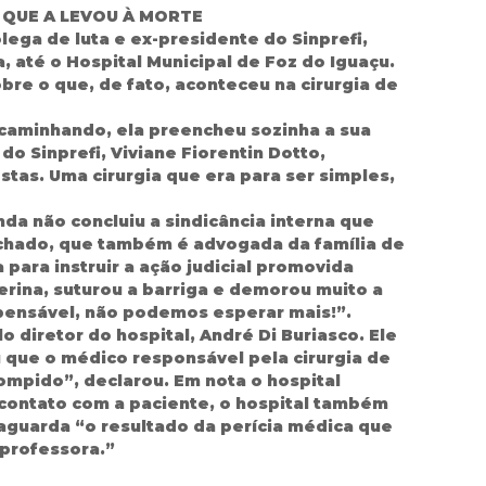
 QUE A LEVOU À MORTE
ega de luta e ex-presidente do Sinprefi,
 até o Hospital Municipal de Foz do Iguaçu.
bre o que, de fato, aconteceu na cirurgia de
a caminhando, ela preencheu sozinha a sua
do Sinprefi, Viviane Fiorentin Dotto,
as. Uma cirurgia que era para ser simples,
nda não concluiu a sindicância interna que
Machado, que também é advogada da família de
 para instruir a ação judicial promovida
erina, suturou a barriga e demorou muito a
ensável, não podemos esperar mais!”.
 diretor do hospital, André Di Buriasco. Ele
 que o médico responsável pela cirurgia de
ompido”, declarou. Em nota o hospital
 contato com a paciente, o hospital também
aguarda “o resultado da perícia médica que
 professora.”