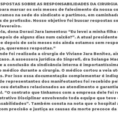
RESPOSTAS SOBRE AS RESPONSABILIDADES DA CIRURGIA
ara marcar os seis meses de falecimento da nossa col
tramos na sede do sindicato e partimos, em caminhada,
 de profissão. Nosso objetivo foi buscar respostas so
 fevereiro.
a, dona Doraci Jara lamentou: “Eu levei a minha filh
depois de alguns dias num caixão?”. A atual presidente 
 depois de seis meses nós ainda estamos sem respost
iça, queremos respostas.”
de foi realizada a cirurgia de Viviane Jara Benitez, ai
caso. A assessora jurídica do Sinprefi, dra Solange 
ue a conclusão da sindicância interna é importantíssima
 médico durante a cirurgia. O médico cortou a veia ut
. Por isso essa documentação complementar é indisp
e representantes dos manifestantes foi recebido pelo
eceu detalhes relacionados ao atendimento e garantiu
al. “O contrato que tínhamos com a empresa dele foi r
trativo Disciplinar envolvendo toda equipe que teve
nsabilidades”. Também consta na nota que o hospital 
com precisão e justiça as causas da morte precoce da