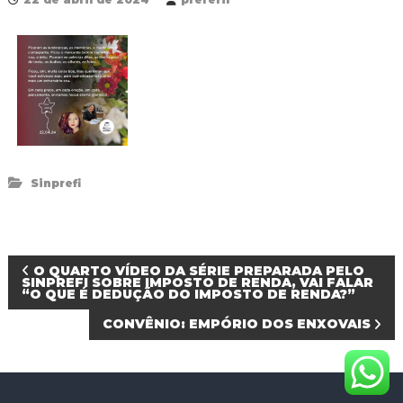
R
e
d
e
P
ú
b
l
i
c
a
Sinprefi
M
u
n
i
c
N
O QUARTO VÍDEO DA SÉRIE PREPARADA PELO
i
SINPREFI SOBRE IMPOSTO DE RENDA, VAI FALAR
p
“O QUE É DEDUÇÃO DO IMPOSTO DE RENDA?”
a
a
l
CONVÊNIO: EMPÓRIO DOS ENXOVAIS
d
v
e
F
o
e
z