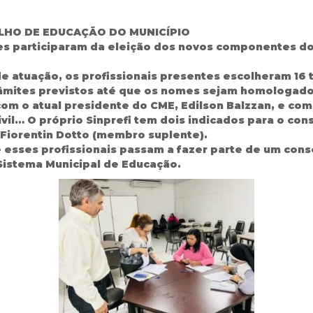
LHO DE EDUCAÇÃO DO MUNICÍPIO
res participaram da eleição dos novos componentes d
e atuação, os profissionais presentes escolheram 16 t
âmites previstos até que os nomes sejam homologados 
om o atual presidente do CME, Edilson Balzzan, e com
ivil… O próprio Sinprefi tem dois indicados para o con
 Fiorentin Dotto (membro suplente).
 esses profissionais passam a fazer parte de um con
istema Municipal de Educação.