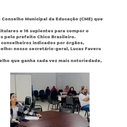
o Conselho Municipal da Educação (CME) que
itulares e 16 suplentes para compor o
pelo prefeito Chico Brasileiro.
 conselheiros indicados por órgãos,
selho: nosso secretário-geral, Lucas Favero
selho que ganha cada vez mais notoriedade,