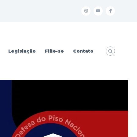
I
Y
f
Legislação
Filie-se
Contato