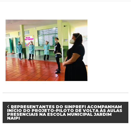
P
r
o
f
i
s
s
i
o
n
a
i
s
d
a
E
d
u
c
a
N
REPRESENTANTES DO SINPREFI ACOMPANHAM
ç
INÍCIO DO PROJETO-PILOTO DE VOLTA ÀS AULAS
PRESENCIAIS NA ESCOLA MUNICIPAL JARDIM
ã
NAIPI
a
o
d
a