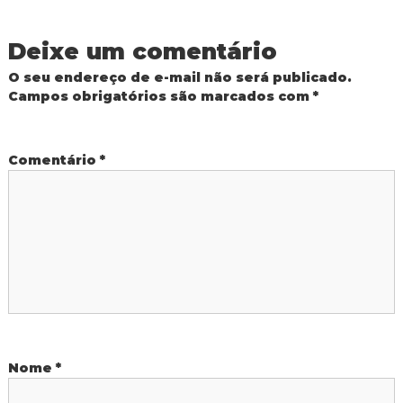
v
R
e
e
Deixe um comentário
d
e
O seu endereço de e-mail não será publicado.
P
g
ú
Campos obrigatórios são marcados com
*
b
a
l
i
c
Comentário
*
ç
a
M
ã
u
n
i
o
c
i
d
p
a
l
e
d
e
P
Nome
*
F
o
z