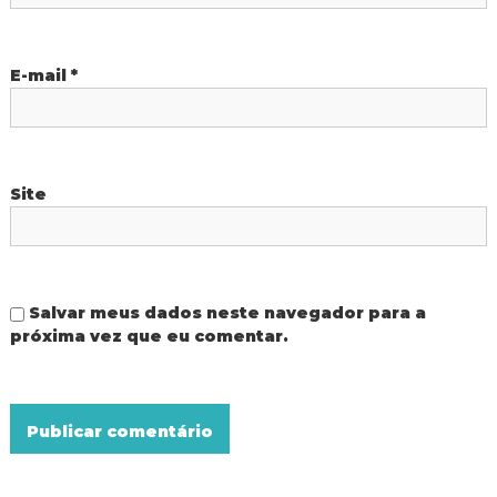
o
d
o
s
I
E-mail
*
g
u
t
a
ç
u
Site
Salvar meus dados neste navegador para a
próxima vez que eu comentar.