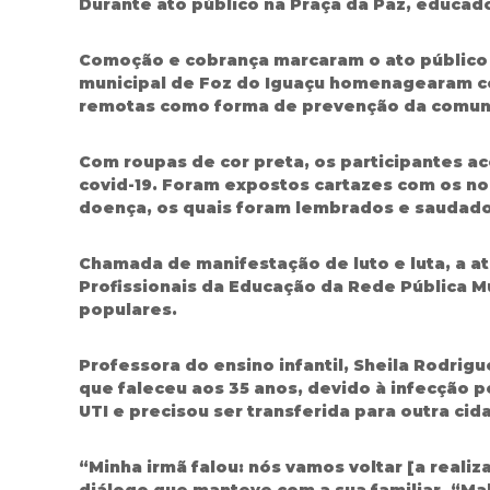
Durante ato público na Praça da Paz, educad
Comoção e cobrança marcaram o ato público n
municipal de Foz do Iguaçu homenagearam col
remotas como forma de prevenção da comuni
Com roupas de cor preta, os participantes a
covid-19. Foram expostos cartazes com os n
doença, os quais foram lembrados e saudado
Chamada de manifestação de luto e luta, a a
Profissionais da Educação da Rede Pública Mu
populares.
Professora do ensino infantil, Sheila Rodri
que faleceu aos 35 anos, devido à infecção p
UTI e precisou ser transferida para outra cid
“Minha irmã falou: nós vamos voltar [a reali
diálogo que manteve com a sua familiar. “Mal