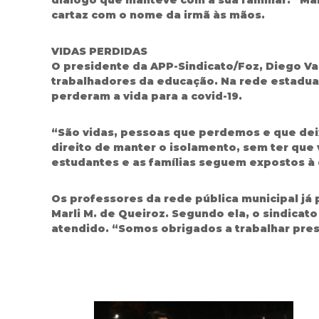
cartaz com o nome da irmã às mãos.
VIDAS PERDIDAS
O presidente da APP-Sindicato/Foz, Diego Va
trabalhadores da educação. Na rede estadua
perderam a vida para a covid-19.
“São vidas, pessoas que perdemos e que deix
direito de manter o isolamento, sem ter que
estudantes e as famílias seguem expostos à 
Os professores da rede pública municipal já 
Marli M. de Queiroz. Segundo ela, o sindicat
atendido. “Somos obrigados a trabalhar pre