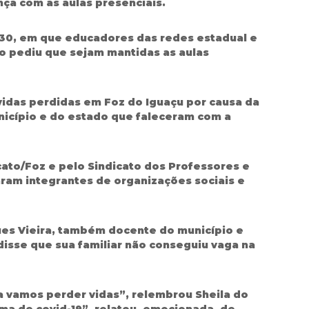
ça com as aulas presenciais.
8h30, em que educadores das redes estadual e
o pediu que sejam mantidas as aulas
vidas perdidas em Foz do Iguaçu por causa da
nicípio e do estado que faleceram com a
cato/Foz e pelo Sindicato dos Professores e
aram integrantes de organizações sociais e
ues Vieira, também docente do município e
 disse que sua familiar não conseguiu vaga na
za vamos perder vidas”, relembrou Sheila do
ima de covid-19”, relatou, emocionada, de