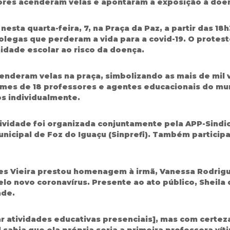
ores acenderam velas e apontaram a exposição à doen
esta quarta-feira, 7, na Praça da Paz, a partir das 1
egas que perderam a vida para a covid-19. O protest
dade escolar ao risco da doença.
cenderam velas na praça, simbolizando as mais de mil 
omes de 18 professores e agentes educacionais do mu
s individualmente.
tividade foi organizada conjuntamente pela APP-Sindi
nicipal de Foz do Iguaçu (Sinprefi). Também particip
gues Vieira prestou homenagem à irmã, Vanessa Rodrig
elo novo coronavírus. Presente ao ato público, Sheila
ade.
zar atividades educativas presenciais], mas com certe
 sabia que ela própria seria a primeira professora vít