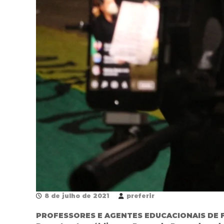
u
n
i
c
i
p
a
l
d
e
F
o
z
d
o
I
g
u
8 de julho de 2021
preferir
a
ç
PROFESSORES E AGENTES EDUCACIONAIS DE 
u