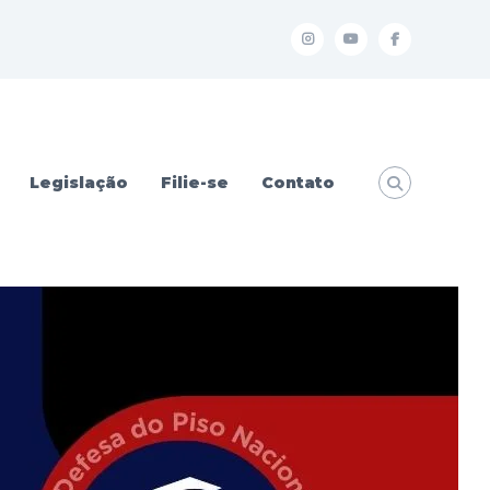
I
Y
f
Legislação
Filie-se
Contato