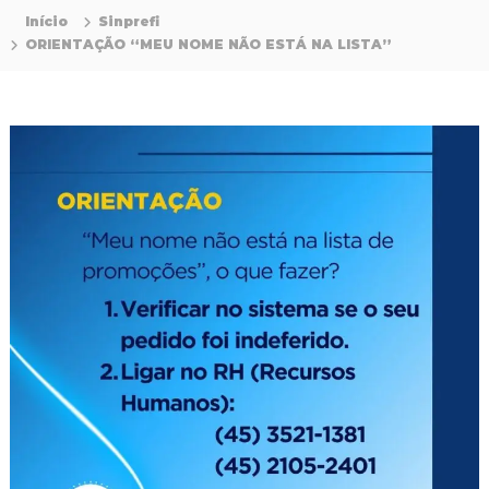
P
Início
Sinprefi
r
ORIENTAÇÃO “MEU NOME NÃO ESTÁ NA LISTA”
o
f
i
s
s
i
o
n
a
i
s
d
a
E
d
u
c
a
ç
ã
o
d
a