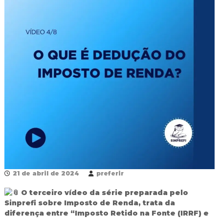
R
e
d
e
P
ú
b
l
i
c
a
M
u
n
i
c
i
p
a
21 de abril de 2024
preferir
l
d
O terceiro vídeo da série preparada pelo
e
F
Sinprefi sobre Imposto de Renda, trata da
o
diferença entre “Imposto Retido na Fonte (IRRF) e
z