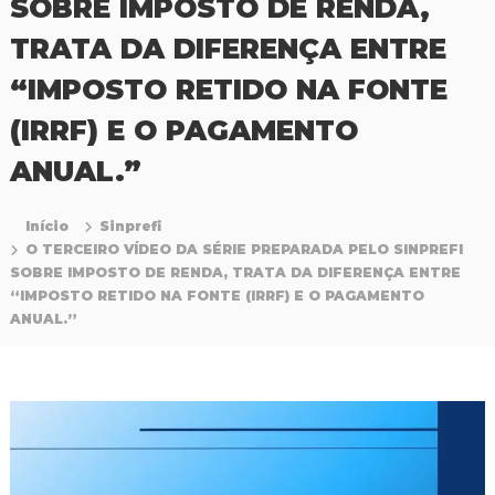
SOBRE IMPOSTO DE RENDA,
P
r
TRATA DA DIFERENÇA ENTRE
o
f
“IMPOSTO RETIDO NA FONTE
i
s
(IRRF) E O PAGAMENTO
s
i
ANUAL.”
o
n
a
Início
Sinprefi
i
O TERCEIRO VÍDEO DA SÉRIE PREPARADA PELO SINPREFI
s
d
SOBRE IMPOSTO DE RENDA, TRATA DA DIFERENÇA ENTRE
a
“IMPOSTO RETIDO NA FONTE (IRRF) E O PAGAMENTO
E
ANUAL.”
d
u
c
a
ç
ã
o
d
a