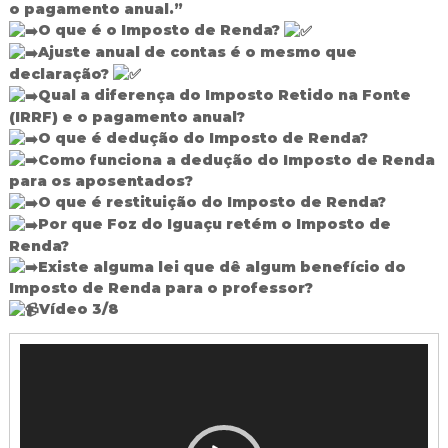
o pagamento anual.”
d
O que é o Imposto de Renda?
o
Ajuste anual de contas é o mesmo que
I
g
declaração?
u
Qual a diferença do Imposto Retido na Fonte
a
(IRRF) e o pagamento anual?
ç
O que é dedução do Imposto de Renda?
u
Como funciona a dedução do Imposto de Renda
para os aposentados?
O que é restituição do Imposto de Renda?
Por que Foz do Iguaçu retém o Imposto de
Renda?
Existe alguma lei que dê algum benefício do
Imposto de Renda para o professor?
Vídeo 3/8
T
o
c
a
d