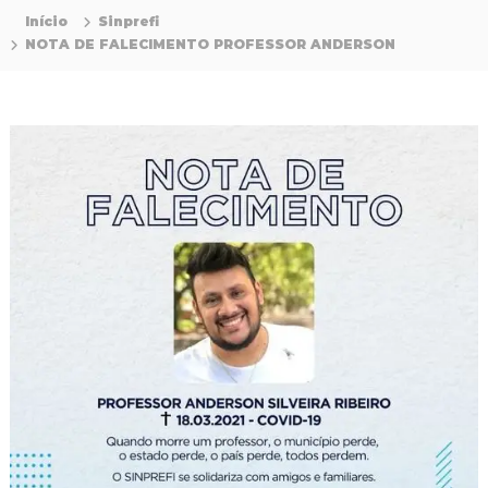
P
Início
Sinprefi
r
NOTA DE FALECIMENTO PROFESSOR ANDERSON
o
f
i
s
s
i
o
n
a
i
s
d
a
E
d
u
c
a
ç
ã
o
d
a