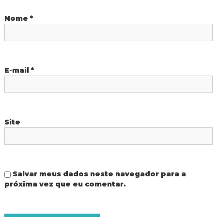
P
Nome
*
o
s
t
E-mail
*
Site
Salvar meus dados neste navegador para a
próxima vez que eu comentar.