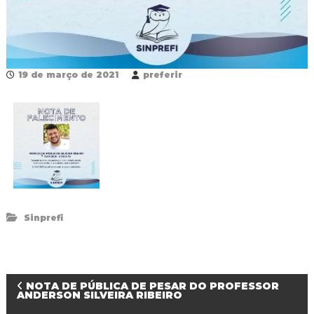
R
e
d
e
P
ú
19 de março de 2021
preferir
b
l
i
c
a
M
u
n
i
c
i
Sinprefi
p
a
l
d
e
N
NOTA DE PÚBLICA DE PESAR DO PROFESSOR
F
ANDERSON SILVEIRA RIBEIRO
o
z