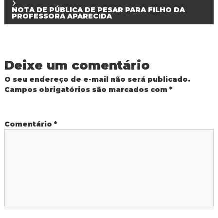
a
d
NOTA DE PÚBLICA DE PESAR PARA FILHO DA
PROFESSORA APARECIDA
o
v
I
g
e
u
a
ç
Deixe um comentário
g
u
O seu endereço de e-mail não será publicado.
a
Campos obrigatórios são marcados com
*
ç
Comentário
*
ã
o
d
e