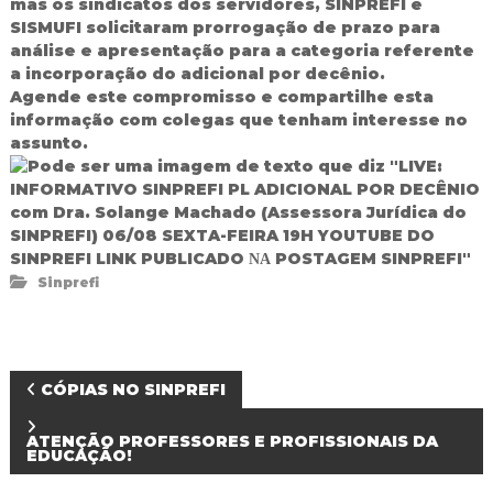
mas os sindicatos dos servidores, SINPREFI e
d
SISMUFI solicitaram prorrogação de prazo para
o
análise e apresentação para a categoria referente
I
a incorporação do adicional por decênio.
g
Agende este compromisso e compartilhe esta
u
a
informação com colegas que tenham interesse no
ç
assunto.
u
Sinprefi
N
CÓPIAS NO SINPREFI
a
ATENÇÃO PROFESSORES E PROFISSIONAIS DA
EDUCAÇÃO!