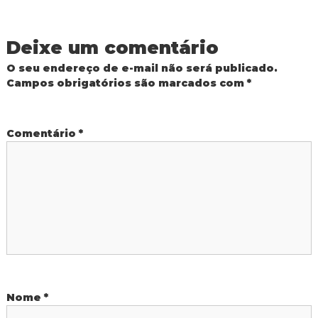
v
e
Deixe um comentário
g
O seu endereço de e-mail não será publicado.
Campos obrigatórios são marcados com
*
a
ç
Comentário
*
ã
o
d
e
P
Nome
*