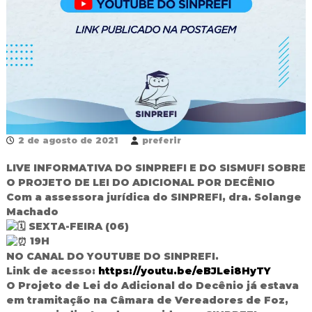
R
e
d
e
P
ú
b
l
i
c
a
2 de agosto de 2021
preferir
M
u
LIVE INFORMATIVA DO SINPREFI E DO SISMUFI SOBRE
n
O PROJETO DE LEI DO ADICIONAL POR DECÊNIO
i
Com a assessora jurídica do SINPREFI, dra. Solange
c
Machado
i
p
SEXTA-FEIRA (06)
a
19H
l
NO CANAL DO YOUTUBE DO SINPREFI.
d
Link de acesso:
https://youtu.be/eBJLei8HyTY
e
O Projeto de Lei do Adicional do Decênio já estava
F
o
em tramitação na Câmara de Vereadores de Foz,
z