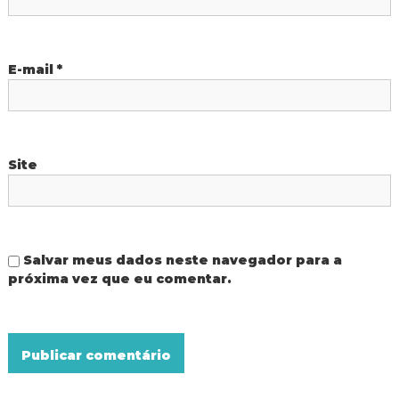
o
s
E-mail
*
t
Site
Salvar meus dados neste navegador para a
próxima vez que eu comentar.