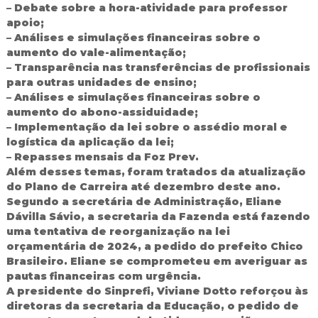
– Debate sobre a hora-atividade para professor
d
apoio;
o
– Análises e simulações financeiras sobre o
I
g
aumento do vale-alimentação;
u
– Transparência nas transferências de profissionais
a
para outras unidades de ensino;
ç
– Análises e simulações financeiras sobre o
u
aumento do abono-assiduidade;
– Implementação da lei sobre o assédio moral e
logística da aplicação da lei;
– Repasses mensais da Foz Prev.
Além desses temas, foram tratados da atualização
do Plano de Carreira até dezembro deste ano.
Segundo a secretária de Administração, Eliane
Dávilla Sávio, a secretaria da Fazenda está fazendo
uma tentativa de reorganização na lei
orçamentária de 2024, a pedido do prefeito Chico
Brasileiro. Eliane se comprometeu em averiguar as
pautas financeiras com urgência.
A presidente do Sinprefi, Viviane Dotto reforçou às
diretoras da secretaria da Educação, o pedido de