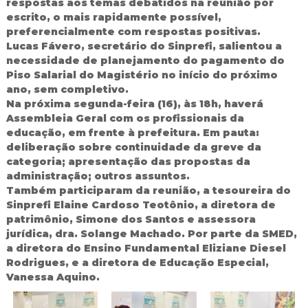
respostas aos temas debatidos na reunião por
escrito, o mais rapidamente possível,
preferencialmente com respostas positivas.
Lucas Fávero, secretário do Sinprefi, salientou a
necessidade de planejamento do pagamento do
Piso Salarial do Magistério no início do próximo
ano, sem completivo.
Na próxima segunda-feira (16), às 18h, haverá
Assembleia Geral com os profissionais da
educação, em frente à prefeitura. Em pauta:
deliberação sobre continuidade da greve da
categoria; apresentação das propostas da
administração; outros assuntos.
Também participaram da reunião, a tesoureira do
Sinprefi Elaine Cardoso Teotônio, a diretora de
patrimônio, Simone dos Santos e assessora
jurídica, dra. Solange Machado. Por parte da SMED,
a diretora do Ensino Fundamental Eliziane Diesel
Rodrigues, e a diretora de Educação Especial,
Vanessa Aquino.