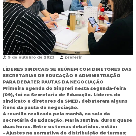
R
e
d
e
P
ú
b
l
i
c
9 de outubro de 2023
preferir
a
M
LÍDERES SINDICAIS SE REÚNEM COM DIRETORES DAS
u
SECRETARIAS DE EDUCAÇÃO E ADMINISTRAÇÃO
n
i
PARA DEBATER PAUTAS DA NEGOCIAÇÃO
c
Primeira agenda do Sinprefi nesta segunda-feira
i
(09), foi na Secretaria de Educação. Líderes do
p
sindicato e diretores da SMED, debateram alguns
a
itens da pauta da negociação.
l
A reunião realizada pela manhã, na sala da
d
e
secretária de Educação, Maria Justina, durou quase
F
duas horas. Entre os temas debatidos, estão:
o
– Ajustes na normativa de distribuição de turmas;
z