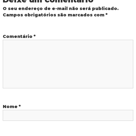
g
O seu endereço de e-mail não será publicado.
Campos obrigatórios são marcados com
*
a
ç
Comentário
*
ã
o
d
e
P
Nome
*
o
s