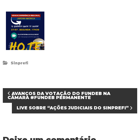
Sinprefi
N
AVANÇOS DA VOTAÇÃO DO FUNDEB NA
CÂMARA #FUNDEB PERMANENTE
a
LIVE SOBRE “AÇÕES JUDICIAIS DO SINPREFI”
v
e
Deixe um comentário