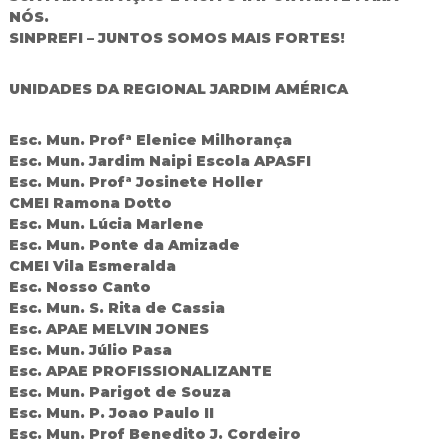
NÓS.
d
o
SINPREFI – JUNTOS SOMOS MAIS FORTES!
I
g
UNIDADES DA REGIONAL JARDIM AMÉRICA
u
a
ç
Esc. Mun. Profª Elenice Milhorança
u
Esc. Mun. Jardim Naipi Escola APASFI
Esc. Mun. Profª Josinete Holler
CMEI Ramona Dotto
Esc. Mun. Lúcia Marlene
Esc. Mun. Ponte da Amizade
CMEI Vila Esmeralda
Esc. Nosso Canto
Esc. Mun. S. Rita de Cassia
Esc. APAE MELVIN JONES
Esc. Mun. Júlio Pasa
Esc. APAE PROFISSIONALIZANTE
Esc. Mun. Parigot de Souza
Esc. Mun. P. Joao Paulo II
Esc. Mun. Prof Benedito J. Cordeiro