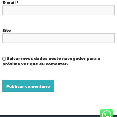
E-mail
*
t
Site
Salvar meus dados neste navegador para a
próxima vez que eu comentar.