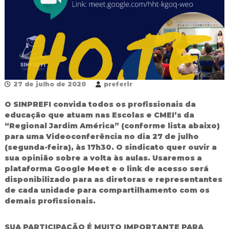
R
e
d
e
P
ú
b
l
i
27 de julho de 2020
preferir
c
a
O SINPREFI convida todos os profissionais da
M
educação que atuam nas Escolas e CMEI’s da
u
“Regional Jardim América” (conforme lista abaixo)
n
para uma Videoconferência no dia 27 de julho
i
c
(segunda-feira), às 17h30. O sindicato quer ouvir a
i
sua opinião sobre a volta às aulas. Usaremos a
p
plataforma Google Meet e o link de acesso será
a
disponibilizado para as diretoras e representantes
l
de cada unidade para compartilhamento com os
d
demais profissionais.
e
F
o
SUA PARTICIPAÇÃO É MUITO IMPORTAN
TE PARA
z