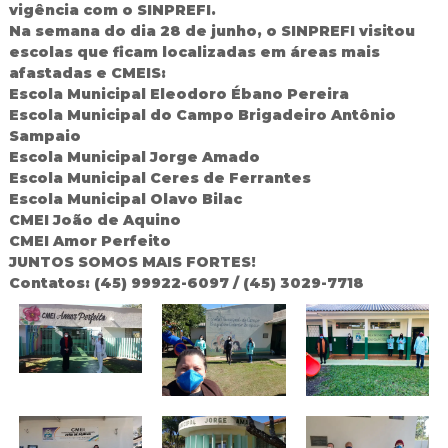
vigência com o SINPREFI.
d
Na semana do dia 28 de junho, o SINPREFI visitou
o
escolas que ficam localizadas em áreas mais
I
g
afastadas e CMEIS:
u
Escola Municipal Eleodoro Ébano Pereira
a
Escola Municipal do Campo Brigadeiro Antônio
ç
Sampaio
u
Escola Municipal Jorge Amado
Escola Municipal Ceres de Ferrantes
Escola Municipal Olavo Bilac
CMEI João de Aquino
CMEI Amor Perfeito
JUNTOS SOMOS MAIS FORTES!
Contatos: (45) 99922-6097 / (45) 3029-7718