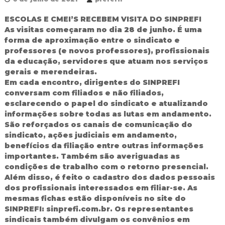
R
e
ESCOLAS E CMEI’S RECEBEM VISITA DO SINPREFI
d
As visitas começaram no dia 28 de junho. É uma
e
forma de aproximação entre o sindicato e
P
professores (e novos professores), profissionais
ú
da educação, servidores que atuam nos serviços
b
l
gerais e merendeiras.
i
Em cada encontro, dirigentes do SINPREFI
c
conversam com filiados e não filiados,
a
esclarecendo o papel do sindicato e atualizando
M
informações sobre todas as lutas em andamento.
u
São reforçados os canais de comunicação do
n
i
sindicato, ações judiciais em andamento,
c
benefícios da filiação entre outras informações
i
importantes. Também são averiguadas as
p
condições de trabalho com o retorno presencial.
a
Além disso, é feito o cadastro dos dados pessoais
l
dos profissionais interessados em filiar-se. As
d
e
mesmas fichas estão disponíveis no site do
F
SINPREFI: sinprefi.com.br. Os representantes
o
sindicais também divulgam os convênios em
z