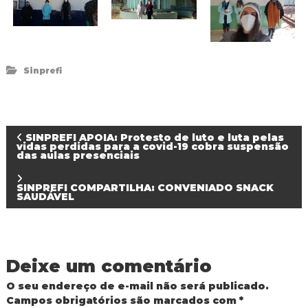
Sinprefi
N
SINPREFI APOIA: Protesto de luto e luta pelas
vidas perdidas para a covid-19 cobra suspensão
das aulas presenciais
a
SINPREFI COMPARTILHA: CONVENIADO SNACK
v
SAUDÁVEL
e
g
Deixe um comentário
O seu endereço de e-mail não será publicado.
a
Campos obrigatórios são marcados com
*