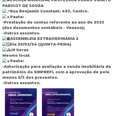
ESCOLA MUNICIPAL PROFESSOR PEDRO VIRIATO
d
PARIGOT DE SOUZA
o
Rua Benjamin Constant, 493, Centro.
I
Pauta:
g
-Prestação de contas referente ao ano de 2023
u
(dos documentos contábeis – Venson);
a
ç
-Outros assuntos.
u
ASSEMBLEIA EXTRAORDINÁRIA 2
Dia 29/02/24 (QUINTA-FEIRA)
19 horas
Mesmo local.
Pauta:
-Autorização para avaliação e venda imobiliária de
patrimônio do SINPREFI, com a aprovação de pelo
menos 2/3 dos presentes.
-Outros assuntos.