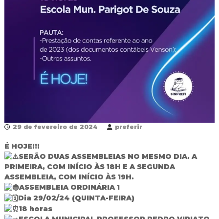
R
e
d
e
P
ú
b
l
i
c
a
M
u
n
29 de fevereiro de 2024
preferir
i
c
É HOJE!!!
i
SERÃO DUAS ASSEMBLEIAS NO MESMO DIA. A
p
a
PRIMEIRA, COM INÍCIO ÀS 18H E A SEGUNDA
l
ASSEMBLEIA, COM INÍCIO ÀS 19H.
d
ASSEMBLEIA ORDINÁRIA 1
e
Dia 29/02/24 (QUINTA-FEIRA)
F
18 horas
o
z